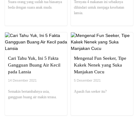
Suara orang yang sudah tua biasanya
Ternyata 4 makanan ini sebaiknya
beda dengan suara anak muda.
dihindari untuk menjaga kesehatan
lansia.
Cari Tahu Yuk, Ini 5 Fakta
Mengenal Fun Seeker, Tipe
Gangguan Buang Air Kecil
Kakek Nenek yang Suka
pada Lansia
Manjakan Cucu
14 Desember 2021
5 Desember 2021
Semakin bertambahnya usia,
Apasih fun seeker itu?
gangguan buang air makin terasa.