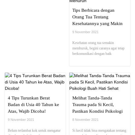
Tips Berbicara dengan
Orang Tua Tentang
Kesehatannya yang Makin
Menurun
9 November 2021
Kesehatan orang tua semakin
memburuk, begini caranya agar tetap
berkomunikasi dengan baik
4 Tips Turunkan Berat
Melihat Tanda-Tanda
Badan di Usia 40 Tahun ke
Trauma pada Si Kecil,
Atas, Wajib Dicoba!
Pastikan Kondisi Psikologi
Buah Hati Sehat
9 November 2021
8 November 2021
Belum terlambat kok untuk mengatur
Si kecil tidak bisa mengatakan tentang