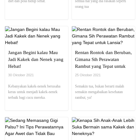
diet dan pola hidup sehat.
semua hal yang dia rasakan seperti
orang tua
Jangan Begini kalau Mau
Rentan Rontok dan Beruban,
Jadi Kakek dan Nenek yang
Gimana Sih Perawatan
Hebat!
Rambut yang Tepat untuk
Lansia?
30 Oktober 2021
25 Oktober 2021
Kebanyakan kakek-nenek berusaha
Semakin tua, bukan berarti malah
keras untuk menjadi kakek-nenek
semakin mengabaikan kesehatan
terbaik bagi cucu mereka.
rambut, ya!