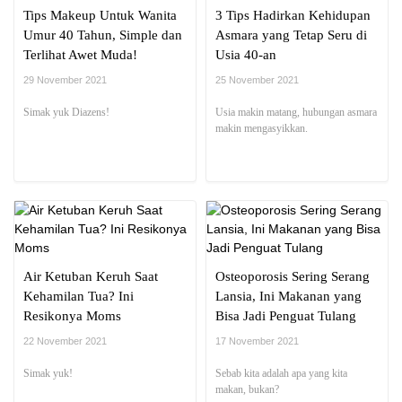
Tips Makeup Untuk Wanita
3 Tips Hadirkan Kehidupan
Umur 40 Tahun, Simple dan
Asmara yang Tetap Seru di
Terlihat Awet Muda!
Usia 40-an
29 November 2021
25 November 2021
Simak yuk Diazens!
Usia makin matang, hubungan asmara
makin mengasyikkan.
Air Ketuban Keruh Saat
Osteoporosis Sering Serang
Kehamilan Tua? Ini
Lansia, Ini Makanan yang
Resikonya Moms
Bisa Jadi Penguat Tulang
22 November 2021
17 November 2021
Simak yuk!
Sebab kita adalah apa yang kita
makan, bukan?