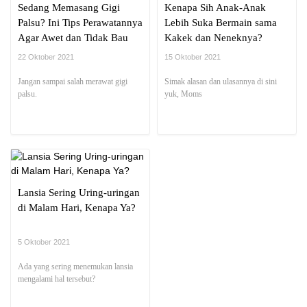
Sedang Memasang Gigi
Kenapa Sih Anak-Anak
Palsu? Ini Tips Perawatannya
Lebih Suka Bermain sama
Agar Awet dan Tidak Bau
Kakek dan Neneknya?
22 Oktober 2021
15 Oktober 2021
Jangan sampai salah merawat gigi
Simak alasan dan ulasannya di sini
palsu.
yuk, Moms
Lansia Sering Uring-uringan
di Malam Hari, Kenapa Ya?
5 Oktober 2021
Ada yang sering menemukan lansia
mengalami hal tersebut?