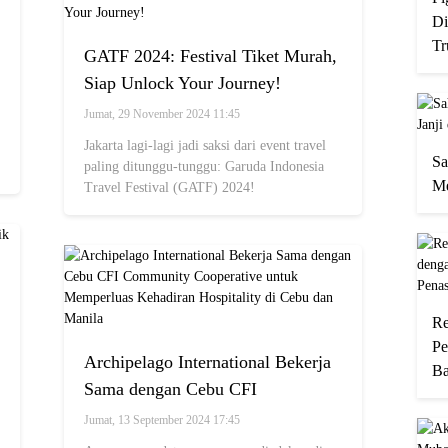
Di
Tr
GATF 2024: Festival Tiket Murah,
Siap Unlock Your Journey!
Jumat, 29 November 2024 11:45
Jakarta lagi-lagi jadi saksi dari event travel
Sa
paling ditunggu-tunggu: Garuda Indonesia
Me
Travel Festival (GATF) 2024!
Re
Pe
Archipelago International Bekerja
Ba
Sama dengan Cebu CFI
Community Cooperative untuk
Jumat, 13 September 2024 17:45
Memperluas Kehadiran Hospitality