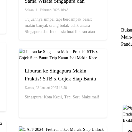
Sama Wisata Singapura dan
Trun
Indonesia Makin Cuan di 2025
Selasa, 11 Februari 2025 16:45
Ekskl
Tujuannya simpel tapi berdampak besar:
makin banyak orang bolak-balik antara
Buka
Singapura dan Indonesia buat liburan atau
Main-
urusan bisnis.
Pandu
Menge
Motor
Cara 
Liburan ke Singapura Makin
Praktis! STB x Gojek Siap Bantu
Trip Kamu Jadi Makin Kece
Kamis, 23 Januari 2025 13:50
Singapura: Kota Kecil, Tapi Seru Maksimal!
Pi