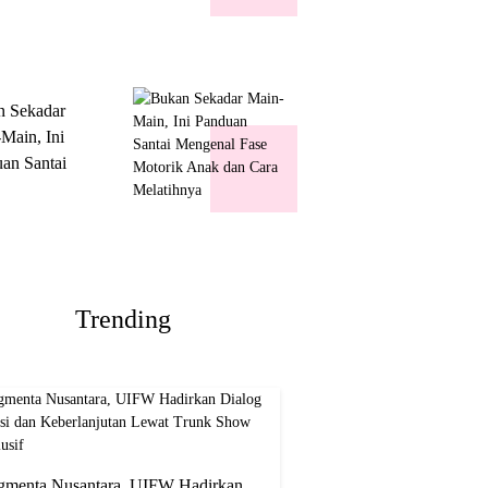
k Show
usif
n Sekadar
Main, Ini
an Santai
nal Fase
ik Anak dan
Melatihnya
Trending
gmenta Nusantara, UIFW Hadirkan