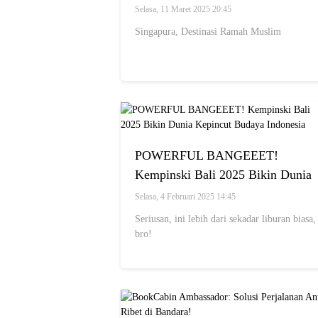
Ramai!
Selasa, 11 Maret 2025 20:45
Singapura, Destinasi Ramah Muslim
POWERFUL BANGEEET!
Kempinski Bali 2025 Bikin Dunia
Kepincut Budaya Indonesia
Selasa, 4 Februari 2025 14:45
Seriusan, ini lebih dari sekadar liburan biasa,
bro!