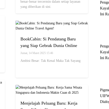
benar-benar tercermin dalam setiap layanan
Peng
yang diberikan di sini.
Kayak
Ini R
'Ratu
Sukse
BookCabin: Si Pendatang Baru
yang Siap Gebrak Dunia Online
Peng
Travel Agent!
Kayak
Jumat, 14 Maret 2025 15:46
Ini R
Ambisi Besar: Tak Kenal Maka Tak Sayang
'Ratu
Sukse
Pigme
UIFW
Dialo
Menjelajah Peluang Baru: Kerja
Keber