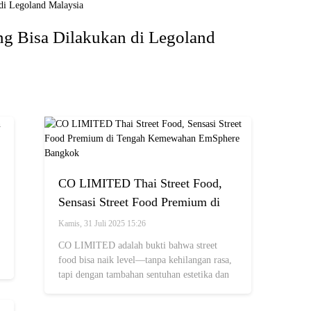
ang Bisa Dilakukan di Legoland
CO LIMITED Thai Street Food,
Sensasi Street Food Premium di
Tengah Kemewahan EmSphere
Kamis, 31 Juli 2025 15:26
Bangkok
CO LIMITED adalah bukti bahwa street
food bisa naik level—tanpa kehilangan rasa,
tapi dengan tambahan sentuhan estetika dan
kenyamanan.