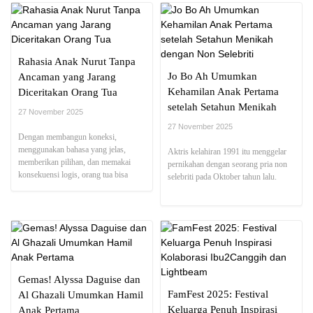
Rahasia Anak Nurut Tanpa
Jo Bo Ah Umumkan
Ancaman yang Jarang
Kehamilan Anak Pertama
Diceritakan Orang Tua
setelah Setahun Menikah
27 November 2025
dengan Non Selebriti
27 November 2025
Dengan membangun koneksi,
menggunakan bahasa yang jelas,
Aktris kelahiran 1991 itu menggelar
memberikan pilihan, dan memakai
pernikahan dengan seorang pria non
konsekuensi logis, orang tua bisa
selebriti pada Oktober tahun lalu.
membimbing anak tanpa ancaman.
Gemas! Alyssa Daguise dan
FamFest 2025: Festival
Al Ghazali Umumkan Hamil
Keluarga Penuh Inspirasi
Anak Pertama