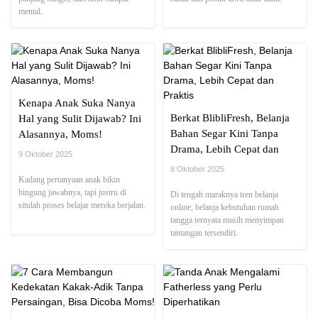
mental.
Kenapa Anak Suka Nanya
Berkat BlibliFresh, Belanja
Hal yang Sulit Dijawab? Ini
Bahan Segar Kini Tanpa
Alasannya, Moms!
Drama, Lebih Cepat dan
9 Oktober 2025
Praktis
8 Oktober 2025
Kadang pertanyaan anak bikin
bingung jawabnya, tapi justru di
Di tengah maraknya tren belanja
situlah proses belajar mereka berjalan.
online, belanja kebutuhan rumah
tangga ternyata masih menyimpan
tantangan tersendiri.