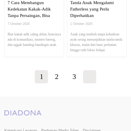
7 Cara Membangun
Tanda Anak Mengalami
Kedekatan Kakak-Adik
Fatherless yang Perlu
Tanpa Persaingan, Bisa
Diperhatikan
Dicoba Moms!
7 Oktober 2025
1 Oktober 2025
Biar kakak adik saling dekat, kuncinya
Anak yang tumbuh tanpa kehadiran
ada di komunikasi, momen bareng,
ayah sering menunjukkan tanda-tanda
dan nggak banding-bandingin anak.
khusus, mulai dari haus perhatian
hingga sulit fokus belajar.
1
2
3
Ketentuan Layanan
Pedoman Media Siber
Disclaimer