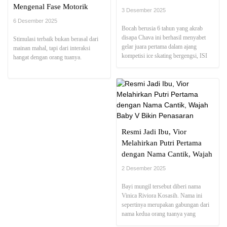
Mengenal Fase Motorik
3 Desember 2025
Anak dan Cara Melatihnya
6 Desember 2025
Bocah berusia 6 tahun yang akrab
disapa Chava ini berhasil menyabet
Stimulasi terbaik bukan berasal dari
gelar juara pertama dalam ajang
mainan mahal, tapi dari interaksi
kompetisi ice skating bergengsi, ISI
hangat dengan orang tuanya.
Asia Championship Series 2025.
Resmi Jadi Ibu, Vior
Melahirkan Putri Pertama
dengan Nama Cantik, Wajah
Baby V Bikin Penasaran
2 Desember 2025
Bayi mungil tersebut diberi nama
Vinica Riviora Kosasih. Nama ini
sepertinya merupakan gabungan dari
nama kedua orang tuanya yang
disematkan dengan indah.