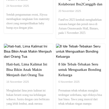
Kolaborasi Ibu2Canggih dan
24 November 2025
Lightbeam
20 November 2025
Setelah pengumuman resmi, Alyssa
membagikan rangkaian foto maternity
FamFest 2025 kembali menghadirkan
shoot yang memperlihatkan baby
suasana hangat dan penuh tawa di
bump-nya dengan jelas.
Atrium Omotesando Mall, Bintaro,
pada 1 November 2025.
Hati-hati, Lima Kalimat Ini
8 Ide Tebak-Tebakan Seru
Bisa Bikin Anak Makin
untuk Menguatkan Bonding
Menjauh dari Orang Tua
Keluarga
16 November 2025
6 November 2025
Menghindari lima jenis kalimat ini
Permainan tebak-tebakan mungkin
bukan berarti orang tua kehilangan
terdengar sederhana, tapi efeknya bisa
wibawa. Justru dengan cara berbicara
luar biasa. Tawa yang muncul dari
yang lebih lembut, anak merasa
tebak-tebakan ringan mampu
dihargai dan lebih mudah terbuka.
mencairkan jarak dan menciptakan