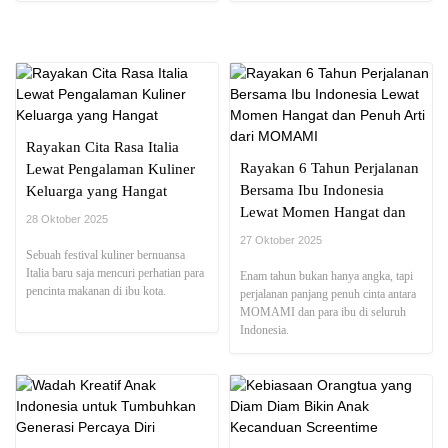
rasa kedekatan yang alami.
Rayakan Cita Rasa Italia
Rayakan 6 Tahun Perjalanan
Lewat Pengalaman Kuliner
Bersama Ibu Indonesia
Keluarga yang Hangat
Lewat Momen Hangat dan
28 Oktober 2025
Penuh Arti dari MOMAMI
27 Oktober 2025
Sebuah festival kuliner bernuansa
Italia baru saja mencuri perhatian para
Enam tahun bukan hanya angka, tapi
pencinta makanan di ibu kota.
perjalanan panjang penuh cinta antara
MOMAMI dan para ibu di seluruh
Indonesia.