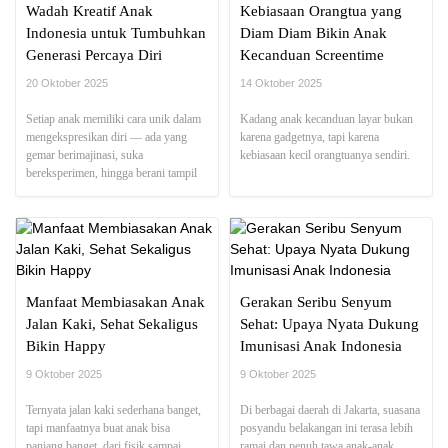
Wadah Kreatif Anak
Kebiasaan Orangtua yang
Indonesia untuk Tumbuhkan
Diam Diam Bikin Anak
Generasi Percaya Diri
Kecanduan Screentime
20 Oktober 2025
14 Oktober 2025
Setiap anak memiliki cara unik dalam
Kadang anak kecanduan layar bukan
mengekspresikan diri — ada yang
karena gadgetnya, tapi karena
gemar berimajinasi, suka
kebiasaan kecil orangtuanya sendiri.
bereksperimen, hingga berani tampil
di depan banyak orang.
Manfaat Membiasakan Anak
Gerakan Seribu Senyum
Jalan Kaki, Sehat Sekaligus
Sehat: Upaya Nyata Dukung
Bikin Happy
Imunisasi Anak Indonesia
9 Oktober 2025
9 Oktober 2025
Ternyata jalan kaki sederhana banget,
Di berbagai daerah di Jakarta, suasana
tapi manfaatnya buat anak bisa
posyandu belakangan ini terasa lebih
panjang banget, dari fisik sampai
ramai dan penuh tawa anak-anak.