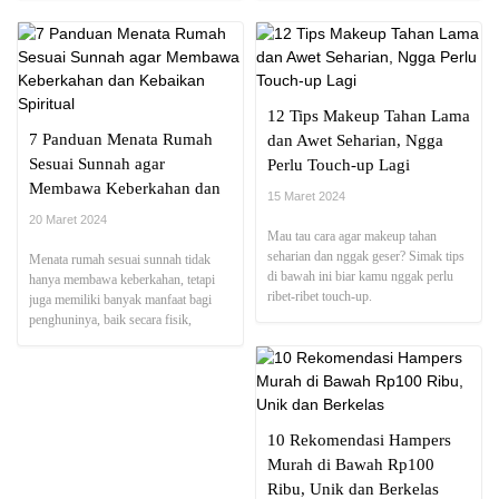
12 Tips Makeup Tahan Lama
7 Panduan Menata Rumah
dan Awet Seharian, Ngga
Sesuai Sunnah agar
Perlu Touch-up Lagi
Membawa Keberkahan dan
15 Maret 2024
Kebaikan Spiritual
20 Maret 2024
Mau tau cara agar makeup tahan
seharian dan nggak geser? Simak tips
Menata rumah sesuai sunnah tidak
di bawah ini biar kamu nggak perlu
hanya membawa keberkahan, tetapi
ribet-ribet touch-up.
juga memiliki banyak manfaat bagi
penghuninya, baik secara fisik,
mental, maupun spiritual
10 Rekomendasi Hampers
Murah di Bawah Rp100
Ribu, Unik dan Berkelas