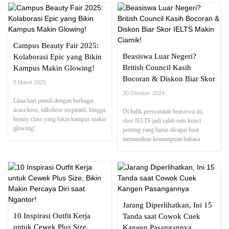
Campus Beauty Fair 2025:
Beasiswa Luar Negeri?
Kolaborasi Epic yang Bikin
British Council Kasih
Kampus Makin Glowing!
Bocoran & Diskon Biar Skor
3 Maret 2025
IELTS Makin Ciamik!
30 Oktober 2024
Lima hari penuh dengan berbagai
acara kece, talkshow inspiratif, hingga
Di balik persyaratan beasiswa ini,
beauty class yang bikin kampus makin
skor IELTS jadi salah satu kunci
glowing!
penting yang harus dicapai buat
memastikan kemampuan bahasa
Inggris kita.
Jarang Diperlihatkan, Ini 15
10 Inspirasi Outfit Kerja
Tanda saat Cowok Cuek
untuk Cewek Plus Size,
Kangen Pasangannya