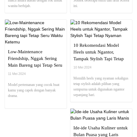
match antara atasan dengan rok untuk
Sontek beberapa outfit dari artis Korea
wanita berhijab.
ini.
10 Rekomendasi Model
Low-Maintenance
Heels untuk Ngantor,
Friendship, Nggak Sering
Tampak Stylish Tapi Tetap
Main Bareng tapi Tetap Seru
Nyaman
10 Mei 2024
Waktu Ketemu
11 Mei 2024
Memilih heels yang nyaman sekaligus
tetap stylish adalah pilihan yang
Model pertemanan yang cocok buat
sempurna untuk digunakan ngantor
kamu yang capek dengan banyak
sepanjang hari.
drama.
Ide-ide Usaha Kuliner untuk
Bulan Puasa yang Laris