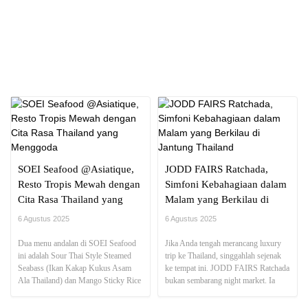
NEWS REPORT
SOEI Seafood @Asiatique,
JODD FAIRS Ratchada,
Resto Tropis Mewah dengan
Simfoni Kebahagiaan dalam
Cita Rasa Thailand yang
Malam yang Berkilau di
Menggoda
Jantung Thailand
6 Agustus 2025
6 Agustus 2025
Dua menu andalan di SOEI Seafood
Jika Anda tengah merancang luxury
ini adalah Sour Thai Style Steamed
trip ke Thailand, singgahlah sejenak
Seabass (Ikan Kakap Kukus Asam
ke tempat ini. JODD FAIRS Ratchada
Ala Thailand) dan Mango Sticky Rice
bukan sembarang night market. Ia
(Ketan Mangga).
adalah kombinasi antara gaya hidup
modern dengan lokal.