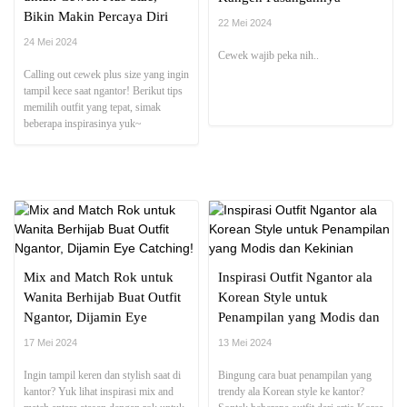
Bikin Makin Percaya Diri
22 Mei 2024
saat Ngantor!
24 Mei 2024
Cewek wajib peka nih..
Calling out cewek plus size yang ingin
tampil kece saat ngantor! Berikut tips
memilih outfit yang tepat, simak
beberapa inspirasinya yuk~
Mix and Match Rok untuk
Inspirasi Outfit Ngantor ala
Wanita Berhijab Buat Outfit
Korean Style untuk
Ngantor, Dijamin Eye
Penampilan yang Modis dan
Catching!
Kekinian
17 Mei 2024
13 Mei 2024
Ingin tampil keren dan stylish saat di
Bingung cara buat penampilan yang
kantor? Yuk lihat inspirasi mix and
trendy ala Korean style ke kantor?