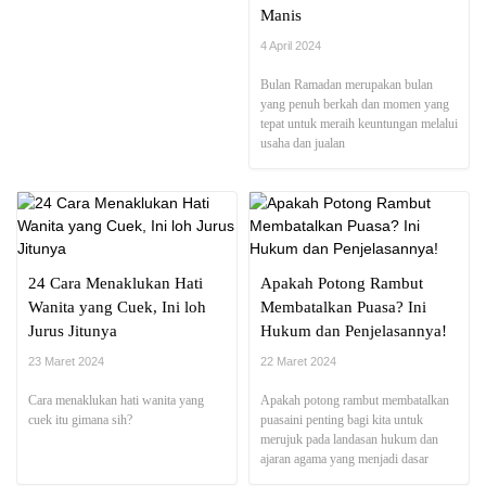
Manis
4 April 2024
Bulan Ramadan merupakan bulan
yang penuh berkah dan momen yang
tepat untuk meraih keuntungan melalui
usaha dan jualan
24 Cara Menaklukan Hati
Apakah Potong Rambut
Wanita yang Cuek, Ini loh
Membatalkan Puasa? Ini
Jurus Jitunya
Hukum dan Penjelasannya!
23 Maret 2024
22 Maret 2024
Cara menaklukan hati wanita yang
Apakah potong rambut membatalkan
cuek itu gimana sih?
puasaini penting bagi kita untuk
merujuk pada landasan hukum dan
ajaran agama yang menjadi dasar
dalam menjalankan ibadah puasa