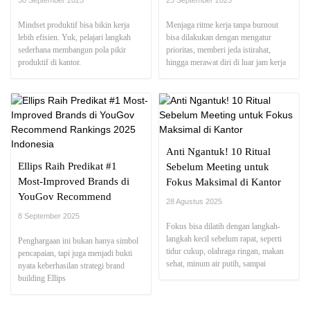
Mindset produktif bisa bikin kerja
Menjaga ritme kerja tanpa burnout
lebih efisien. Yuk, pelajari langkah
bisa dilakukan dengan mengatur
sederhana membangun pola pikir
prioritas, memberi jeda istirahat,
produktif di kantor.
hingga merawat diri di luar jam kerja
agar energi tetap stabil.
Anti Ngantuk! 10 Ritual
Ellips Raih Predikat #1
Sebelum Meeting untuk
Most-Improved Brands di
Fokus Maksimal di Kantor
YouGov Recommend
28 Agustus 2025
Rankings 2025 Indonesia
8 September 2025
Fokus bisa dilatih dengan langkah-
langkah kecil sebelum rapat, seperti
Penghargaan ini bukan hanya simbol
tidur cukup, olahraga ringan, makan
pencapaian, tapi juga menjadi bukti
sehat, minum air putih, sampai
nyata keberhasilan strategi brand
menyiapkan agenda pribadi.
building Ellips