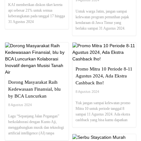
9 Agustus 2024
KAI memberikan diskon tiket kereta
api sebesar 21% untuk semua
Untuk warga Jatim, jangan sampai
keberangkatan pada tanggal 17 hingga
kelewatan program pemutihan pajak
31 Agustus 2024
kendaraan di Jawa Timur yang
berlaku sampai 31 Agustus 2024.
Promo Mitra 10 Periode 8-11
Agustus 2024, Ada Ekstra
Dorong Masyarakat Raih
Cashback lho!
Kedewasaan Finansial, blu
8 Agustus 2024
by BCA Luncurkan
Kolaborasi Inovatif dengan
Yuk jangan sampai kelewatan promo
8 Agustus 2024
Mitra 10 untuk periode tanggal 8
Musisi Tanah Air
sampai 11 Agustus 2024. Ada ekstra
Lagu “Sepanjang Jalan Pegangan”
cashback yang bisa kamu dapatkan
berkolaborasi dengan Kunto Aji,
lho.
menggabungkan musik dan teknologi
artificial intelligence (AI) tanpa
mengurangi ekspresi kreatif,