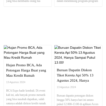
yang bisa membantu orang tua
dalam mendukung program-program
merencanakan pendidikan anak
yang mendorong gaya hidup sehat dan
dengan lebih pasti.
inklusi keuangan.
NEWS REPORT
Hujan Promo BCA, Ada
Buruan Dapatin Diskon
Potongan Harga Buat yang
Tiket Kereta Api 50% 13
Mau Kredit Rumah
Agustus 2024, Hanya
13 Agustus 2024
Sampai Pukul 13.00!
13 Agustus 2024
BCA Expo hadir kembali. Di event
kali ini, ada banyak promo menarik
Buruan dapatin potongan diskon
yang bisa nasabah dapatkan, salah
hingga 50% hanya hari ini antara
satunya adalah diskon kredit rumah.
pukul 12.000-13.00 di aplikasi Acces