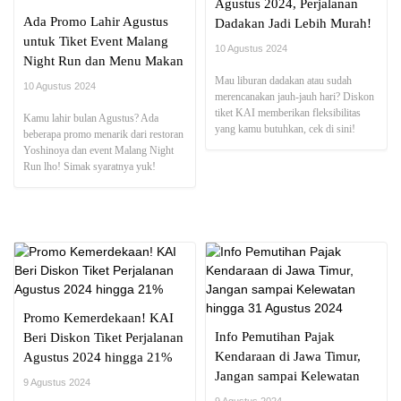
Agustus 2024, Perjalanan
Ada Promo Lahir Agustus
Dadakan Jadi Lebih Murah!
untuk Tiket Event Malang
10 Agustus 2024
Night Run dan Menu Makan
di Yoshinoya Nih! Buruan
Mau liburan dadakan atau sudah
10 Agustus 2024
merencanakan jauh-jauh hari? Diskon
Chek Syaratnya!
tiket KAI memberikan fleksibilitas
Kamu lahir bulan Agustus? Ada
yang kamu butuhkan, cek di sini!
beberapa promo menarik dari restoran
Yoshinoya dan event Malang Night
Run lho! Simak syaratnya yuk!
Promo Kemerdekaan! KAI
Info Pemutihan Pajak
Beri Diskon Tiket Perjalanan
Kendaraan di Jawa Timur,
Agustus 2024 hingga 21%
Jangan sampai Kelewatan
9 Agustus 2024
hingga 31 Agustus 2024