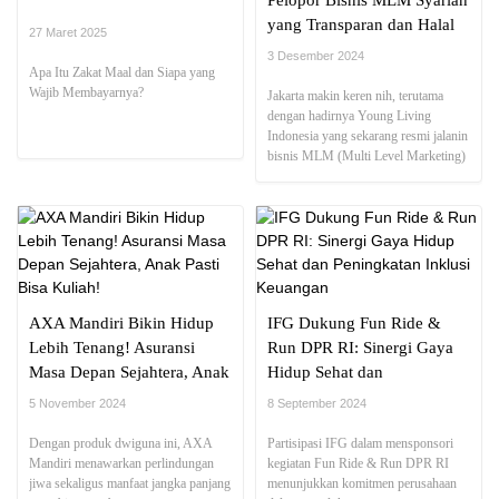
Pelopor Bisnis MLM Syariah
yang Transparan dan Halal
27 Maret 2025
3 Desember 2024
Apa Itu Zakat Maal dan Siapa yang
Wajib Membayarnya?
Jakarta makin keren nih, terutama
dengan hadirnya Young Living
Indonesia yang sekarang resmi jalanin
bisnis MLM (Multi Level Marketing)
Syariah.
AXA Mandiri Bikin Hidup
IFG Dukung Fun Ride &
Lebih Tenang! Asuransi
Run DPR RI: Sinergi Gaya
Masa Depan Sejahtera, Anak
Hidup Sehat dan
Pasti Bisa Kuliah!
Peningkatan Inklusi
5 November 2024
8 September 2024
Keuangan
Dengan produk dwiguna ini, AXA
Partisipasi IFG dalam mensponsori
Mandiri menawarkan perlindungan
kegiatan Fun Ride & Run DPR RI
jiwa sekaligus manfaat jangka panjang
menunjukkan komitmen perusahaan