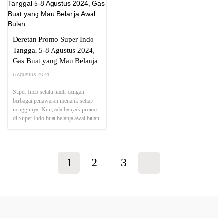
Deretan Promo Super Indo
Tanggal 5-8 Agustus 2024,
Gas Buat yang Mau Belanja
Awal Bulan
6 Agustus 2024
Super Indo selalu hadir dengan
berbagai penawaran menarik setiap
minggunya. Kini, ada banyak promo
di Super Indo buat belanja awal bulan.
1
2
3