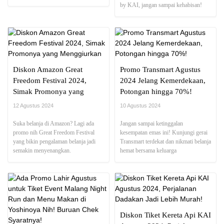
by KAI, jangan sampai kehabisan!
Diskon Amazon Great
Promo Transmart Agustus
Freedom Festival 2024,
2024 Jelang Kemerdekaan,
Simak Promonya yang
Potongan hingga 70%!
Menggiurkan
12 Agustus 2024
10 Agustus 2024
Suka belanja di Amazon? Lagi ada
Jangan sampai ketinggalan
promo nih Great Freedom Festival
kesempatan emas ini! Kunjungi gerai
yang bikin pengalaman belanja jadi
Transmart terdekat dan nikmati belanja
semakin menyenangkan.
hemat bersama keluarga
Diskon Tiket Kereta Api KAI