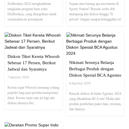
SisBerdaya 2024 menghadirkan
Sepatu atau barang apa inceranmu di
rangkaian program baru yaitu
Sports Station? Buruan serbu deh
DisBerdaya, yang ditargetkan untuk
mumpung ada diskon hingga 70
wirausahawan perempuan
persen! Jangan sampai ketinggalan ya!
penyandang disabilitas
Diskon Tiket Kereta Whoosh
Nikmati Serunya Belanja
Sebesar 17 Persen, Berikut
Berbagai Produk dengan
Jadwal dan Syaratnya
Diskon Spesial BCA Agustus
7 Agustus 2024
2024
6 Agustus 2024
Kereta cepat Whoosh memang sedang
populer bagi para pecinta transportasi
Banyak diskon di bulan Agustus 2024
darat. Kereta cepat satu ini lagi ada
yang dihadirkan BCA nih! Mulai dari
diskon tiketnya lho.
produk pembelian paket data, restoran,
dan lainnya.