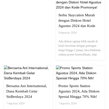
authenticity, dan orisinalitas
Serbu Staycation Murah
dengan Diskon Hotel
Agustus 2024 dan Kode
Promonya!
8 Agustus 2024
Ada diskon nginep lebih murah di
hotel favoritmu dengan potongan
harga hingga 2 jutaan, bisa dinikmati
selama promo kemerdekaan, intip
yuk!
Bersama Ant International,
Promo Sports Station
Dana Kembali Gelar
Agustus 2024, Ada Diskon
SisBerdaya 2024
Spesial Hingga 70% Nih!
7 Agustus 2024
7 Agustus 2024