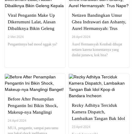
Viral Pengantin Make Up
Netizen Bandingkan Umur
Dikerumuni Lalat, Alasan
Ghea Indrawari dan Ashanty,
Dibaliknya Bikin Geleng
Aurel Hermansyah: Trus
Kepala
Nape?
2 Mei 2024
28 April 2024
Pengantinnya bad mood nggak ya?
Aurel Hermansyah Kembali dihujat
netizen karena komentarnya yang
dinilai jumawa, kok bisa?
Before After Penampilan
Rezky Adhitya Terciduk
Pengantin Ini Bikin Shock,
Kamera Dispatch,
Makeup-nya Manglingi
Lambaikan Tangan Bak Idol
Banget!
24 April 2024
Kpop di Bandara Incheon
23 April 2024
MUA, pengantin, sampai para tamu
pun bakal shock melihatnya