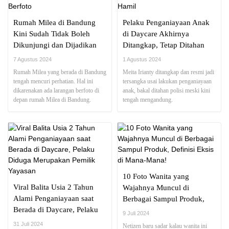
Rumah Milea di Bandung
Pelaku Penganiayaan Anak
Kini Sudah Tidak Boleh
di Daycare Akhirnya
Dikunjungi dan Dijadikan
Ditangkap, Tetap Ditahan
Spot Berfoto
Meski sedang Hamil
7 Agustus 2024
1 Agustus 2024
Rumah Milea yang berada di Bandung
Meita Irianty ditangkap dan resmi jadi
tengah mencuri perhatian. Hal ini
tersangka usai lakukan penganiayaan
dikarenakan ada larangan berfoto di
anak, bakal ditahan polisi meski kini
depan rumah Milea di Bandung.
tengah mengandung.
10 Foto Wanita yang
Viral Balita Usia 2 Tahun
Wajahnya Muncul di
Alami Penganiayaan saat
Berbagai Sampul Produk,
Berada di Daycare, Pelaku
Definisi Eksis di Mana-
9 Juli 2024
Diduga Merupakan Pemilik
Mana!
31 Juli 2024
Netizen baru sadar kalau wanita ini