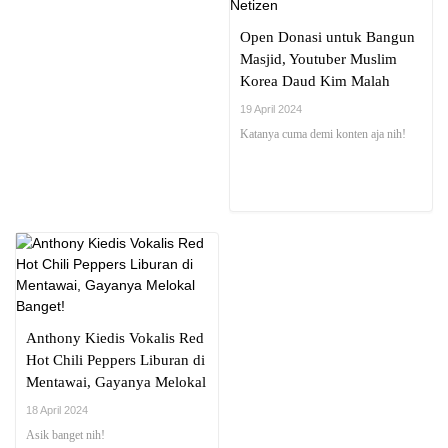
Open Donasi untuk Bangun
Masjid, Youtuber Muslim
Korea Daud Kim Malah
Kena Kritik Netizen
19 April 2024
Katanya cuma demi konten aja nih!
Anthony Kiedis Vokalis Red
Hot Chili Peppers Liburan di
Mentawai, Gayanya Melokal
Banget!
18 April 2024
Asik banget nih!