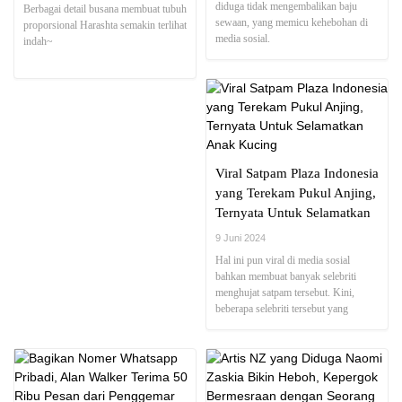
diduga tidak mengembalikan baju
Berbagai detail busana membuat tubuh
sewaan, yang memicu kehebohan di
proporsional Harashta semakin terlihat
media sosial.
indah~
Viral Satpam Plaza Indonesia
yang Terekam Pukul Anjing,
Ternyata Untuk Selamatkan
Anak Kucing
9 Juni 2024
Hal ini pun viral di media sosial
bahkan membuat banyak selebriti
menghujat satpam tersebut. Kini,
beberapa selebriti tersebut yang
dihujat oleh netizen.