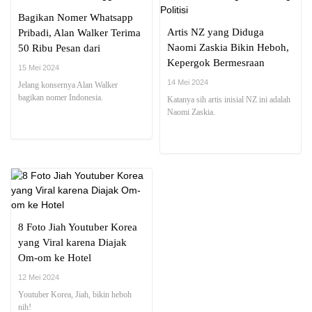
Bagikan Nomer Whatsapp
Artis NZ yang Diduga
Pribadi, Alan Walker Terima
Naomi Zaskia Bikin Heboh,
50 Ribu Pesan dari
Kepergok Bermesraan
Penggemar
15 Mei 2024
dengan Seorang Politisi
14 Mei 2024
Jelang konsernya Alan Walker
bagikan nomer Indonesia.
Katanya sih artis inisial NZ ini adalah
Naomi Zaskia.
8 Foto Jiah Youtuber Korea
yang Viral karena Diajak
Om-om ke Hotel
12 Mei 2024
Youtuber Korea, Jiah, bikin heboh
nih!