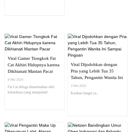
Viral Gamer Tiongkok Fat
Viral Dijodohkan dengan
Cat Akhiri Hidupnya karena
Pria yang Lebih Tua 35
Dikhianati Mantan Pacar
Tahun, Pengantin Wanita Ini
8 Mei 2024
Sampai Pingsan
3 Mei 2024
Fat Cat diduga dimanfaatkan oleh
kekasihnya yang manipulatif.
Kasihan banget ya...