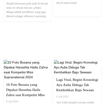
Yayasan
ada di mana-mana!
Terjadi kekerasan pada anak di bawah
umur di sebuah daycare, pelaku
diduga adalah pemiliknya yang juga
dikenal sebagai influencer parenting.
NEWS REPORT
Lagi Viral, Begini Kronologi
10 Foto Busana yang
Ayu Aulia Diduga Tak
Dipakai Harashta Haifa
Kembalikan Baju Sewaan
Zahra saat Kompetisi Miss
4 Juli 2024
Supranational 2024
8 Juli 2024
Ayu Aulia menjadi sorotan setelah