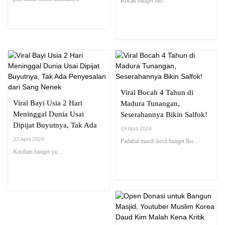
Kocak banget nih!
Viral Bocah 4 Tahun di
Viral Bayi Usia 2 Hari
Madura Tunangan,
Meninggal Dunia Usai
Seserahannya Bikin Salfok!
Dipijat Buyutnya, Tak Ada
19 April 2024
Penyesalan dari Sang Nenek
23 April 2024
Padahal masih kecil banget lho...
Kasihan banget ya...