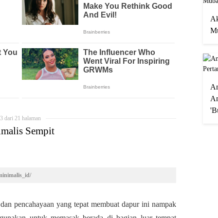
Ak
Mu
A
An
'B
3 dari 21 halaman
imalis Sempit
inimalis_id/
dan pencahayaan yang tepat membuat dapur ini nampak
igunakan untuk memasak berada di bagian luar tempat