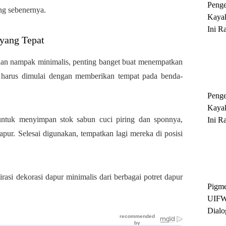
Peng
ang sebenernya.
Kayak
Ini R
yang Tepat
'Ratu
Sukse
an nampak minimalis, penting banget buat menempatkan
ni harus dimulai dengan memberikan tempat pada benda-
Peng
Kayak
ntuk menyimpan stok sabun cuci piring dan sponnya,
Ini R
'Ratu
dapur. Selesai digunakan, tempatkan lagi mereka di posisi
Sukse
irasi dekorasi dapur minimalis dari berbagai potret dapur
Pigme
UIFW
Dialo
Keber