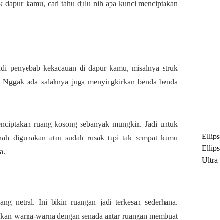
 dapur kamu, cari tahu dulu nih apa kunci menciptakan
jadi penyebab kekacauan di dapur kamu, misalnya struk
ya. Nggak ada salahnya juga menyingkirkan benda-benda
enciptakan ruang kosong sebanyak mungkin. Jadi untuk
Ellip
nah digunakan atau sudah rusak tapi tak sempat kamu
Ellip
ya.
Ultra
untuk
Maksi
Ramb
ng netral. Ini bikin ruangan jadi terkesan sederhana.
kan warna-warna dengan senada antar ruangan membuat