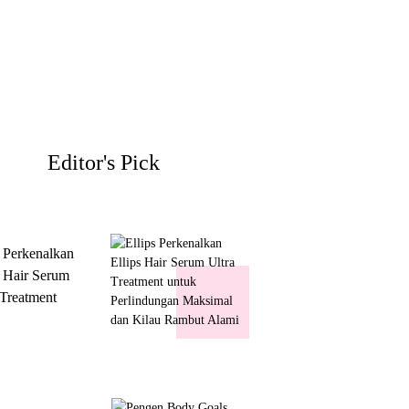
Editor's Pick
s Perkenalkan
s Hair Serum
 Treatment
 Perlindungan
mal dan Kilau
ut Alami