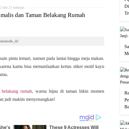
Di
2 dari 21 halaman
Tr
imalis dan Taman Belakang Rumah
inimalis_id/
Sa
Me
sain pintu lemari, namun pada lantai hingga meja makan.
 karena kamu bisa memanfaatkan kertas stiker motif kayu
kamu.
 belakang rumah
, warna hijau di taman bikin momen
Re
n jadi makiin menyenangkan!
Pe
Ba