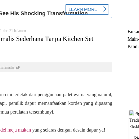
Trun
Ekskl
Buka
1 dari 21 halaman
malis Sederhana Tanpa Kitchen Set
Main-
Pandu
Menge
Motor
inimalis_id/
Cara 
na ini terletak dari penggunaan palet warna yang natural,
rapi, pemilik dapur memanfaatkan korden yang dipasang
mua peralatan tersembunyi.
del meja makan
yang selaras dengan desain dapur ya!
Pi