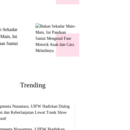
k Show
usif
n Sekadar
Main, Ini
an Santai
nal Fase
ik Anak dan
Melatihnya
Trending
gmenta Nusantara, UIFW Hadirkan