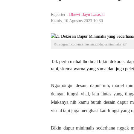
Reporter :
Dhewi Bayu Larasati
Kamis, 10 Agustus 2023 10:30
©instagram.com/mrsmuslim.id//dapurminimalis_id/
Tak perlu mahal lho buat bikin dekorasi d
rapi, skema warna yang sama dan juga pele
Ngomongin desain dapur nih, model mini
dengan fungsi vital, lalu lintas yang tin
Makanya nih kamu butuh desain dapur mi
visual tapi juga menghasilkan fungsi yang o
Bikin dapur minimalis sederhana nggak 