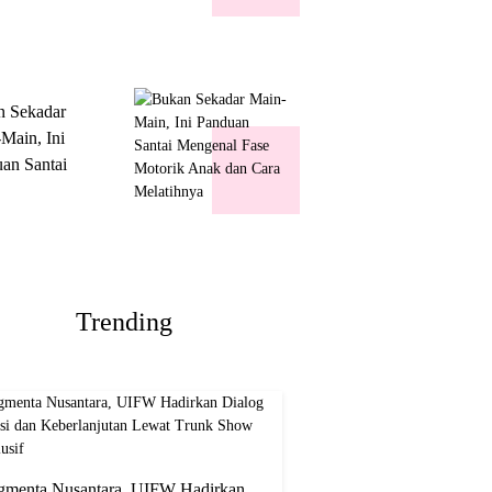
k Show
usif
n Sekadar
Main, Ini
an Santai
nal Fase
ik Anak dan
Melatihnya
Trending
gmenta Nusantara, UIFW Hadirkan