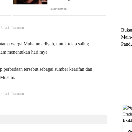
Trun
Ekskl
3 dari 4 halaman
Buka
Main-
utama warga Muhammadiyah, untuk tetap saling
Pandu
Menge
am menentukan hari raya.
Motor
Cara 
 perbedaan tersebut sebagai sumber kearifan dan
 Muslim.
4 dari 4 halaman
Pi