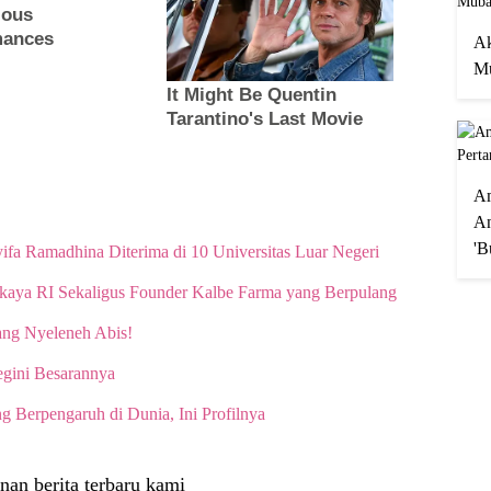
Ak
Mu
A
An
'B
ifa Ramadhina Diterima di 10 Universitas Luar Negeri
rkaya RI Sekaligus Founder Kalbe Farma yang Berpulang
ang Nyeleneh Abis!
gini Besarannya
g Berpengaruh di Dunia, Ini Profilnya
nan berita terbaru kami