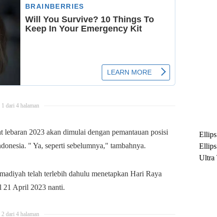
1 dari 4 halaman
 lebaran 2023 akan dimulai dengan pemantauan posisi
Ellip
 Indonesia. " Ya, seperti sebelumnya," tambahnya.
Ellip
Ultra
untuk
madiyah telah terlebih dahulu menetapkan Hari Raya
Maksi
l 21 April 2023 nanti.
Ramb
2 dari 4 halaman