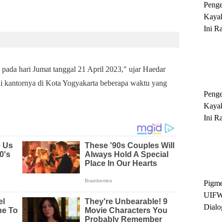
Peng
Kayak
Ini R
'Ratu
Sukse
h pada hari Jumat tanggal 21 April 2023," ujar Haedar
kantornya di Kota Yogyakarta beberapa waktu yang
Peng
Kayak
Ini R
'Ratu
Sukse
Pigme
UIFW
Dialo
Keber