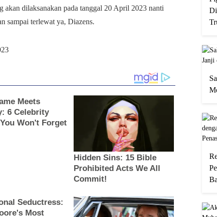
ng akan dilaksanakan pada tanggal 20 April 2023 nanti
Di
an sampai terlewat ya, Diazens.
Tr
023
Sa
Me
Re
Pe
Ba