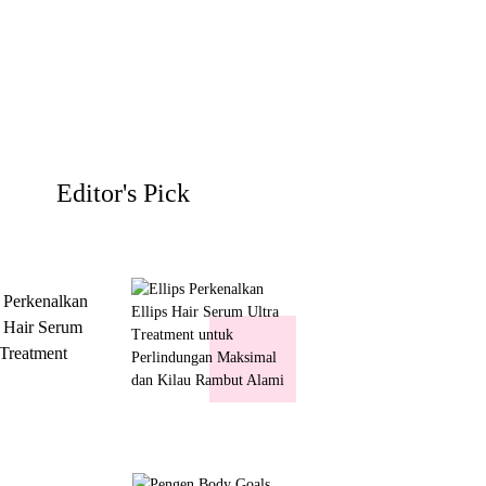
Editor's Pick
s Perkenalkan
s Hair Serum
 Treatment
 Perlindungan
mal dan Kilau
ut Alami