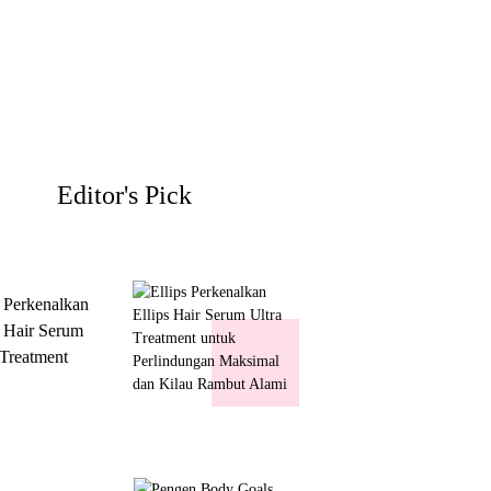
Editor's Pick
s Perkenalkan
s Hair Serum
 Treatment
 Perlindungan
mal dan Kilau
ut Alami