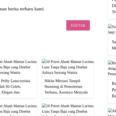
Di
nan berita terbaru kami
Tr
DAFTAR
Sa
Me
 Prilly Latuconsina
Nikita Mirzani Tampil
Re
lah Hi Celeb,
Stunning di Pemotretan
Pe
 Elegan dan
Terbaru, Auranya Menyala
Ba
an
Banget!