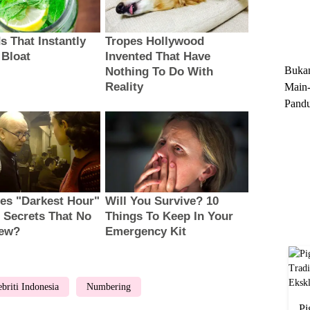
Trun
Ekskl
Buka
Main-
Pandu
Menge
Motor
Cara 
ebriti Indonesia
Numbering
Pi