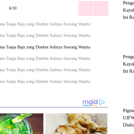
Peng
6/10
Kayak
Ini R
'Ratu
Sukse
Peng
Kayak
Ini R
'Ratu
Sukse
Pigme
UIFW
Dialo
Keber