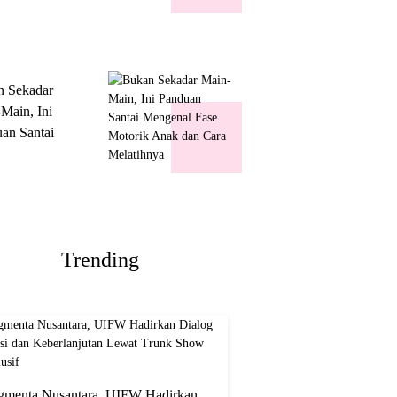
k Show
usif
n Sekadar
Main, Ini
an Santai
nal Fase
ik Anak dan
Melatihnya
Trending
gmenta Nusantara, UIFW Hadirkan