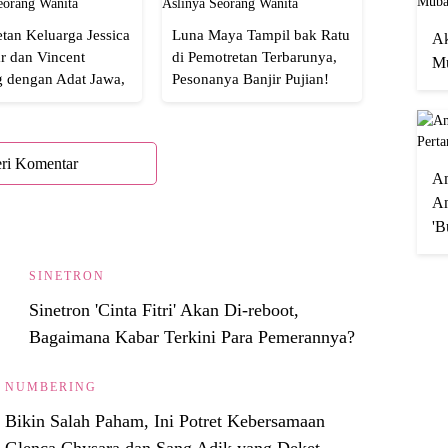
tan Keluarga Jessica
Luna Maya Tampil bak Ratu
Ak
r dan Vincent
di Pemotretan Terbarunya,
Mu
g dengan Adat Jawa,
Pesonanya Banjir Pujian!
Semua!
ri Komentar
A
An
'B
SINETRON
Sinetron 'Cinta Fitri' Akan Di-reboot,
Bagaimana Kabar Terkini Para Pemerannya?
NUMBERING
Bikin Salah Paham, Ini Potret Kebersamaan
Glenca Chysara dan Sang Adik yang Deket