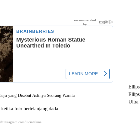
Ellip
Ellip
Ultra
 ketika foto bertelanjang dada.
untuk
Maksi
 © instagram.com/lucintaluna
Ramb