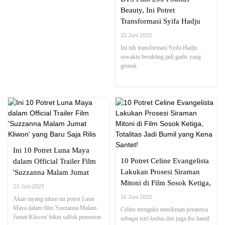
Beauty, Ini Potret
Transformasi Syifa Hadju
Perankan Wanita yang
23 Juni 2023
Obesitas
Ini nih transformasi Syifa Hadju
sewaktu berakting jadi gadis yang
gemuk.
Ini 10 Potret Luna Maya
10 Potret Celine Evangelista
dalam Official Trailer Film
Lakukan Prosesi Siraman
'Suzzanna Malam Jumat
Mitoni di Film Sosok Ketiga,
Kliwon' yang Baru Saja Rilis
23 Juni 2023
Totalitas Jadi Bumil yang
16 Juni 2023
Akan tayang tahun ini potret Luna
Kena Santet!
Maya dalam film 'Suzzanna Malam
Celine mengaku menikmati perannya
Jumat Kliwon' bikin salfok penonton.
sebagai istri kedua dan juga ibu hamil