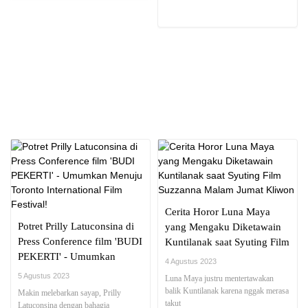
NEWS REPORT
Cerita Horor Luna Maya
Potret Prilly Latuconsina di
yang Mengaku Diketawain
Press Conference film 'BUDI
Kuntilanak saat Syuting Film
PEKERTI' - Umumkan
Suzzanna Malam Jumat
4 Agustus 2023
Menuju Toronto
Kliwon
5 Agustus 2023
Luna Maya justru mentertawakan
International Film Festival!
balik Kuntilanak karena nggak merasa
Makin melebarkan sayap, Prilly
takut
Latuconsina dengan bahagia