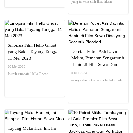
yang terkena sihir ilmu hitam
Sinopsis Film Hello Ghost
Deretan Potret Asli Dayinta
yang Bakal Tayang Tanggal
Melira, Pemeran Sengarturih
11 Mei 2023
Hantu di Film Sewu Dino
10 Mei 2023
yang Secantik Bidadari
5 Mei 2023
Ini nih sinopsis Hello Ghost.
aslinya disebut secantik bidadari loh
Tayang Mulai Hari Ini, Ini