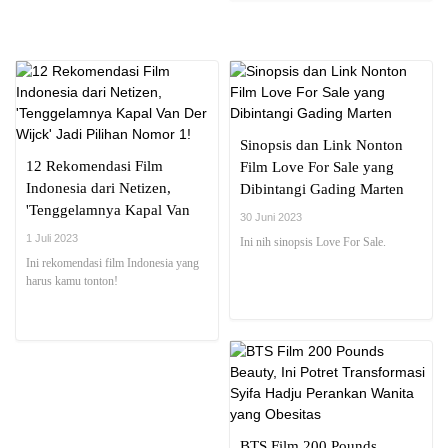
Sinopsis dan Link Nonton
12 Rekomendasi Film
Film Love For Sale yang
Indonesia dari Netizen,
Dibintangi Gading Marten
'Tenggelamnya Kapal Van
30 Juni 2023
Der Wijck' Jadi Pilihan
1 Juli 2023
Ini nih sinopsis Love For Sale.
Nomor 1!
Ini rekomendasi film Indonesia yang
harus kamu tonton!
BTS Film 200 Pounds