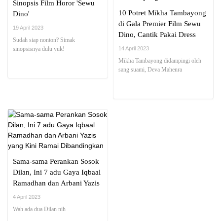
Sinopsis Film Horor 'Sewu
10 Potret Mikha Tambayong
Dino'
di Gala Premier Film Sewu
19 April 2023
Dino, Cantik Pakai Dress
Sudah siap nonton? Simak
Backless yang Curi
sinopsisnya dulu yuk!
14 April 2023
Perhatian
Mikha Tambayong didampingi oleh
sang suami, Deva Mahenra
Sama-sama Perankan Sosok
Dilan, Ini 7 adu Gaya Iqbaal
Ramadhan dan Arbani Yazis
yang Kini Ramai
4 April 2023
Dibandingkan
Wah ada dua Dilan nih