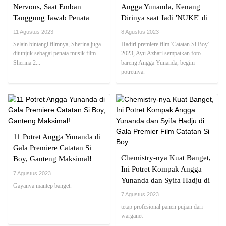
Nervous, Saat Emban
Angga Yunanda, Kenang
Tanggung Jawab Penata
Dirinya saat Jadi 'NUKE' di
Musik Sherina 2
Film 'Catatan Si Boy' 1987!
11 Agustus 2023
8 Agustus 2023
Selain bintangi filmnya, Sherina juga
Hadiri premiere film 'Catatan Si Boy'
ditunjuk sebagai penata musik film
2023, Ayu Azhari sempatkan foto
Sherina 2...
bareng Angga Yunanda, begini
potretnya.
11 Potret Angga Yunanda di
Gala Premiere Catatan Si
Chemistry-nya Kuat Banget,
Boy, Ganteng Maksimal!
Ini Potret Kompak Angga
7 Agustus 2023
Yunanda dan Syifa Hadju di
Gayanya mantep banget.
Gala Premier Film Catatan Si
7 Agustus 2023
Boy
tetap profesional panen pujian dari
warganet