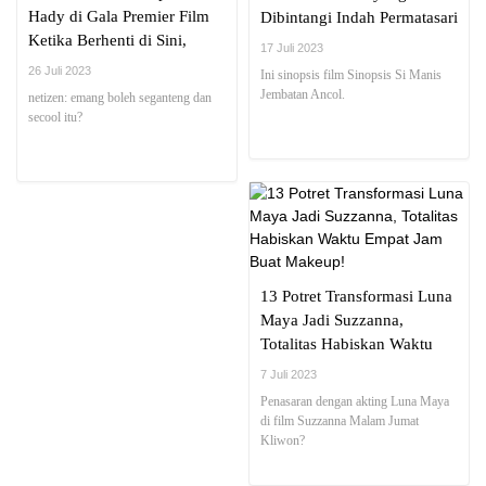
Hady di Gala Premier Film
Dibintangi Indah Permatasari
Ketika Berhenti di Sini,
17 Juli 2023
Gayanya Cool Banget
26 Juli 2023
Ini sinopsis film Sinopsis Si Manis
Jembatan Ancol.
netizen: emang boleh seganteng dan
secool itu?
13 Potret Transformasi Luna
Maya Jadi Suzzanna,
Totalitas Habiskan Waktu
Empat Jam Buat Makeup!
7 Juli 2023
Penasaran dengan akting Luna Maya
di film Suzzanna Malam Jumat
Kliwon?