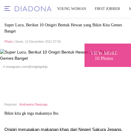
YOUNG WOMAN
FIRST JOBBER
Super Lucu, Berikut 10 Onigiri Bentuk Hewan yang Bikin Kita Gemes
Banget
Photo
| Senin, 13 Desember 2021 07:00
VIEW MORE
10 Photos
© instagram.com/@onigirigekijo
Reporter :
Andrawira Diwiyoga
Bikin kita gk tega makannya lho.
Onigiri merupakan makanan khas dari Negeri Sakura Jepang.