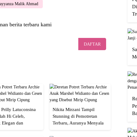
ayyanza Malik Ahmad
Di
Tr
nan berita terbaru kami
DAFTAR
Sa
Me
Re
Pe
 Prilly Latuconsina
Nikita Mirzani Tampil
Ba
lah Hi Celeb,
Stunning di Pemotretan
 Elegan dan
Terbaru, Auranya Menyala
an
Banget!