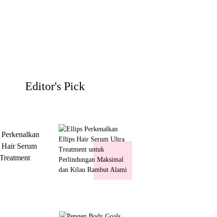
Editor's Pick
s Perkenalkan
s Hair Serum
 Treatment
 Perlindungan
mal dan Kilau
ut Alami