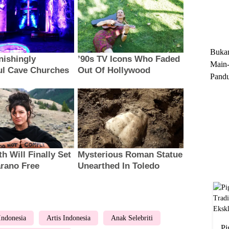
Trun
Ekskl
Buka
Main-
Pandu
Menge
Motor
Cara 
 Indonesia
Artis Indonesia
Anak Selebriti
Pi