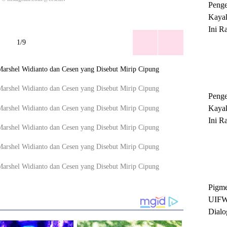
Peng
Kayak
Ini R
'Ratu
1/9
Sukse
Peng
Kayak
Ini R
'Ratu
Sukse
Pigme
UIFW
Dialo
Keber