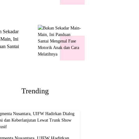
k Show
usif
n Sekadar
Main, Ini
an Santai
nal Fase
ik Anak dan
Melatihnya
Trending
gmenta Nusantara, UIFW Hadirkan