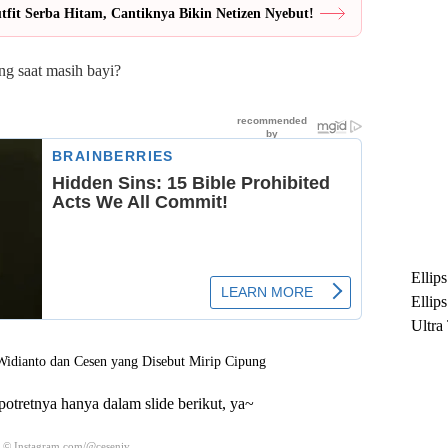
fit Serba Hitam, Cantiknya Bikin Netizen Nyebut!
ng saat masih bayi?
Ellip
Ellip
Ultra
untuk
Maksi
Ramb
potretnya hanya dalam slide berikut, ya~
a © Instagram.com/@ceseniv