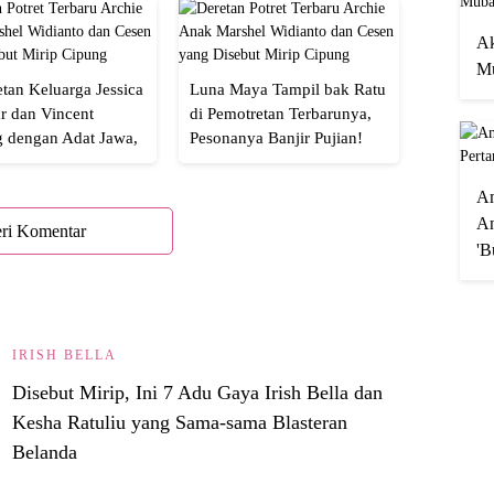
Ak
Mu
tan Keluarga Jessica
Luna Maya Tampil bak Ratu
r dan Vincent
di Pemotretan Terbarunya,
g dengan Adat Jawa,
Pesonanya Banjir Pujian!
Semua!
A
An
ri Komentar
'B
IRISH BELLA
Disebut Mirip, Ini 7 Adu Gaya Irish Bella dan
Kesha Ratuliu yang Sama-sama Blasteran
Belanda