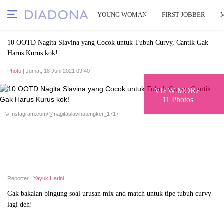
YOUNG WOMAN
FIRST JOBBER
10 OOTD Nagita Slavina yang Cocok untuk Tubuh Curvy, Cantik Gak
Harus Kurus kok!
Photo
| Jumat, 18 Juni 2021 09:40
VIEW MORE
11 Photos
© Instagram.com/@nagitaslavinatengker_1717
Reporter :
Yayuk Harini
Gak bakalan bingung soal urusan mix and match untuk tipe tubuh curvy
lagi deh!