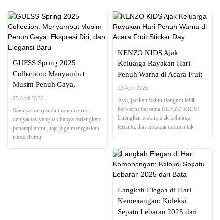
KENZO KIDS Ajak
GUESS Spring 2025
Keluarga Rayakan Hari
Collection: Menyambut
Penuh Warna di Acara Fruit
Musim Penuh Gaya,
Sticker Day
23 April 2025
Ekspresi Diri, dan Elegansi
25 April 2025
Ayo, jadikan Sabtu siangmu lebih
Baru
berwarna bersama KENZO KIDS!
Saatnya menyambut musim semi
Luangkan waktu, ajak keluarga
dengan tas yang tak hanya melengkapi
tercinta, dan ciptakan momen tak
penampilanmu, tapi juga menegaskan
terlupakan bersama anak-anak dalam
siapa dirimu.
hari yang manis, kreatif, dan penuh
tawa
Langkah Elegan di Hari
Kemenangan: Koleksi
Sepatu Lebaran 2025 dari