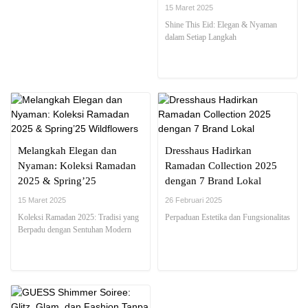
Bata
15 Maret 2025
Shine This Eid: Elegan & Nyaman
dalam Setiap Langkah
Melangkah Elegan dan
Dresshaus Hadirkan
Nyaman: Koleksi Ramadan
Ramadan Collection 2025
2025 & Spring’25
dengan 7 Brand Lokal
Wildflowers
15 Maret 2025
26 Februari 2025
Koleksi Ramadan 2025: Tradisi yang
Perpaduan Estetika dan Fungsionalitas
Berpadu dengan Sentuhan Modern