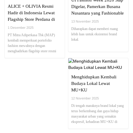
UI Fashion Week 2026 Siap
ALICE + OLIVIA Resmi
Digelar, Pamerkan Busana
Hadir di Indonesia Lewat
Nusantara yang Fashionable
Flagship Store Perdana di
13 November 2025
Plaza Senayan
1 Desember 2025
Diharapkan dapat memberi ruang
lebih luas untuk eksistensi brand
PT Mitra Adiperkasa Tbk (MAP)
lokal.
kembali memperkuat portofolio
fashion mewahnya dengan
menghadirkan flagship store resmi
pertama ALICE + OLIVIA by Stacey
Bendet di Indonesia.
Menghidupkan Kembali
Budaya Lokal Lewat
MU+KU
12 November 2025
Di tengah maraknya brand lokal yang
terus berkembang dan gaya hidup
masyarakat urban yang semakin
ekspresif, kehadiran MU+KU di
Plaza Blok M menghadirkan warna
baru dalam dunia belanja dan gaya