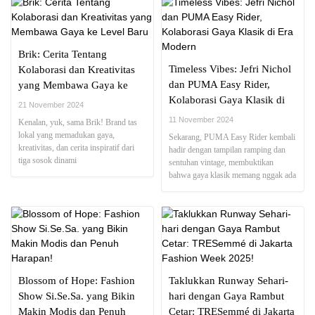
Brik: Cerita Tentang
Timeless Vibes: Jefri Nichol
Kolaborasi dan Kreativitas
dan PUMA Easy Rider,
yang Membawa Gaya ke
Kolaborasi Gaya Klasik di
Level Baru
21 November 2024
Era Modern
11 November 2024
Kenalan, yuk, sama Brik! Brand tas
lokal yang memadukan gaya,
Sekarang, PUMA Easy Rider kembali
kreativitas, dan cerita inspiratif dari
hadir dengan tampilan ramping dan
tiga sosok dinami
sentuhan vintage, membuktikan
bahwa gaya klasik memang nggak ada
matinya.
Blossom of Hope: Fashion
Taklukkan Runway Sehari-
Show Si.Se.Sa. yang Bikin
hari dengan Gaya Rambut
Makin Modis dan Penuh
Cetar: TRESemmé di Jakarta