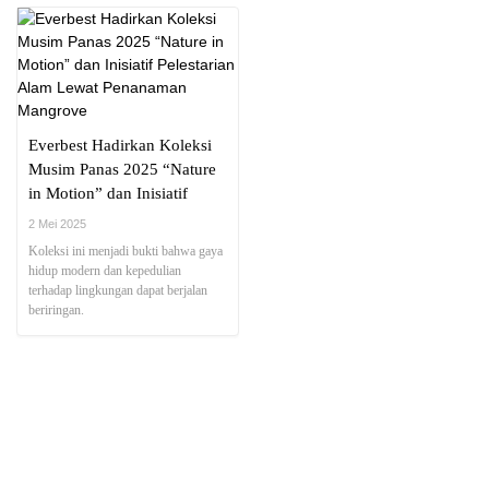
hidup.
Everbest Hadirkan Koleksi
Musim Panas 2025 “Nature
in Motion” dan Inisiatif
Pelestarian Alam Lewat
2 Mei 2025
Penanaman Mangrove
Koleksi ini menjadi bukti bahwa gaya
hidup modern dan kepedulian
terhadap lingkungan dapat berjalan
beriringan.
NEWS REPORT