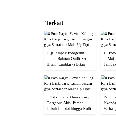
Terkait
Fuji Tampak Fotogenik
10 Foto
dalam Balutan Outfit Serba
di Maja
Hitam, Cantiknya Bikin
Tampak
Netizen Nyebut!
Menaw
9 Foto Jihane Almira yang
Pemotre
Gorgeous Abis, Pamer
Iskanda
Tubuh Berotot hingga Kulit
Verhaa
yang Glowing Eksotis
Cakep 