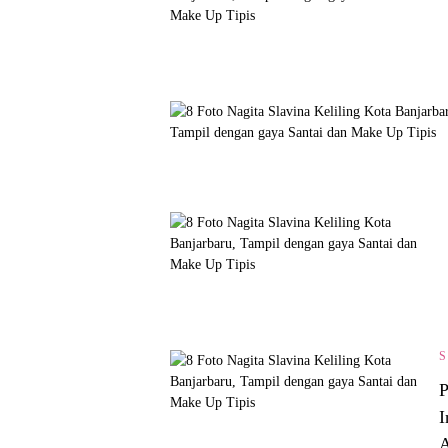
P
I
A