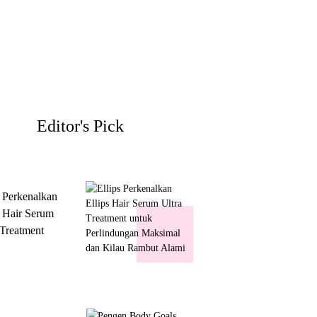
Editor's Pick
s Perkenalkan
s Hair Serum
 Treatment
 Perlindungan
mal dan Kilau
ut Alami