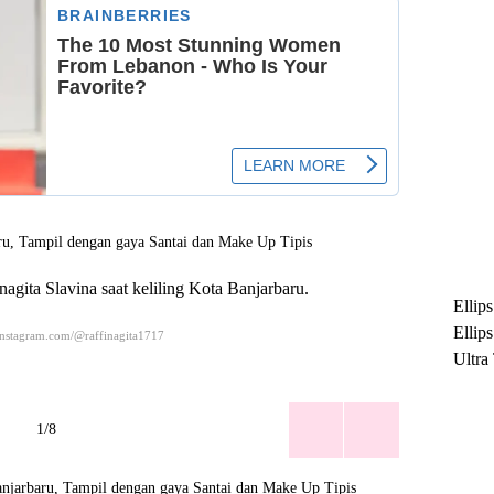
 nagita Slavina saat keliling Kota Banjarbaru.
Ellip
Ellip
instagram.com/@raffinagita1717
Ultra
untuk
Maksi
1/8
Ramb