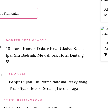
Ak
ri Komentar
Mu
DOKTER REZA GLADYS
A
10 Potret Rumah Dokter Reza Gladys Kakak
An
'B
Ipar Siti Badriah, Mewah bak Hotel Bintang
5!
SHOWBIZ
Banjir Pujian, Ini Potret Natasha Rizky yang
Tetap Syar'i Meski Sedang Berolahraga
AUREL HERMANSYAH