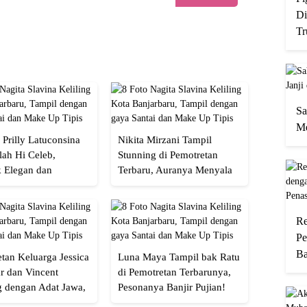
Di
Tr
Sa
Me
 Prilly Latuconsina
Nikita Mirzani Tampil
lah Hi Celeb,
Stunning di Pemotretan
 Elegan dan
Terbaru, Auranya Menyala
an
Banget!
Re
Pe
Ba
tan Keluarga Jessica
Luna Maya Tampil bak Ratu
r dan Vincent
di Pemotretan Terbarunya,
g dengan Adat Jawa,
Pesonanya Banjir Pujian!
Semua!