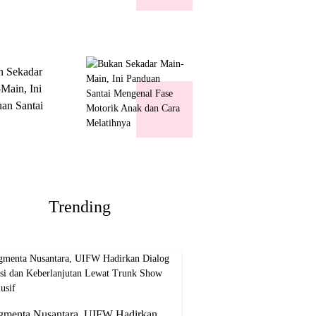
k Show
usif
n Sekadar
Main, Ini
an Santai
nal Fase
ik Anak dan
Melatihnya
Trending
gmenta Nusantara, UIFW Hadirkan