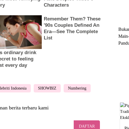
Trun
Ekskl
Buka
Main-
Pandu
Menge
Motor
Cara 
lebriti Indonesia
SHOWBIZ
Numbering
nan berita terbaru kami
DAFTAR
Pi