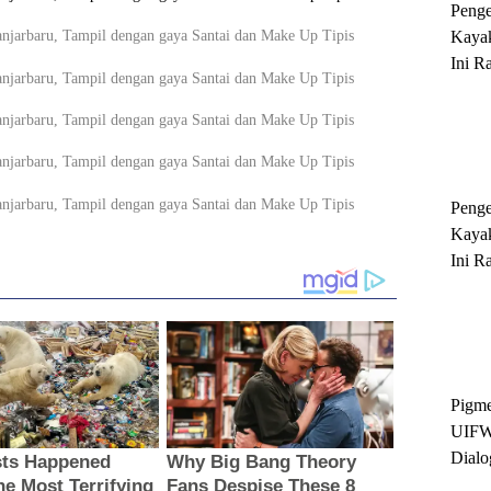
Peng
Kayak
Ini R
'Ratu
Sukse
Peng
Kayak
Ini R
'Ratu
Sukse
Pigme
UIFW
Dialo
Keber