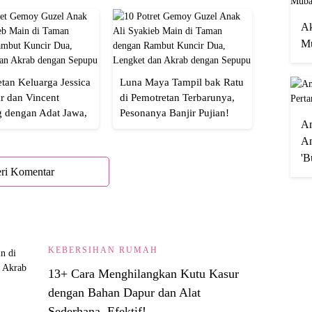
Ak
Mu
tan Keluarga Jessica
Luna Maya Tampil bak Ratu
r dan Vincent
di Pemotretan Terbarunya,
g dengan Adat Jawa,
Pesonanya Banjir Pujian!
A
Semua!
An
'B
ri Komentar
KEBERSIHAN RUMAH
13+ Cara Menghilangkan Kutu Kasur
dengan Bahan Dapur dan Alat
Sederhana, Efektif!