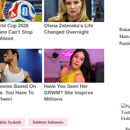
Trun
Ekskl
Buka
Main-
Pandu
Menge
Motor
Cara 
bila Syakieb
Selebriti Indonesia
Pi