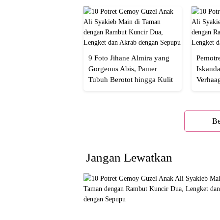
9 Foto Jihane Almira yang
Pemotre
Gorgeous Abis, Pamer
Iskanda
Tubuh Berotot hingga Kulit
Verhaa
yang Glowing Eksotis
Cakep 
Be
Jangan Lewatkan