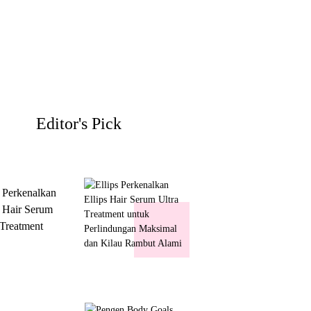
Editor's Pick
s Perkenalkan
s Hair Serum
 Treatment
 Perlindungan
mal dan Kilau
ut Alami