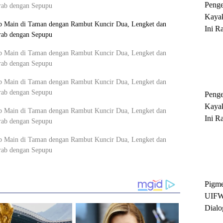
Peng
Kayak
Ini R
'Ratu
Sukse
Peng
Kayak
Ini R
'Ratu
Sukse
Pigme
UIFW
Dialo
Keber