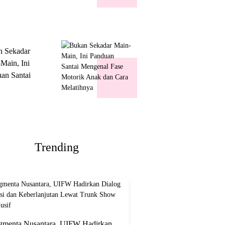
k Show
usif
n Sekadar
Main, Ini
an Santai
nal Fase
ik Anak dan
Melatihnya
Trending
gmenta Nusantara, UIFW Hadirkan