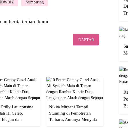
HOWBIZ
Numbering
Di
Tr
nan berita terbaru kami
DAFTAR
Sa
Me
Re
Pe
Ba
 Prilly Latuconsina
Nikita Mirzani Tampil
lah Hi Celeb,
Stunning di Pemotretan
 Elegan dan
Terbaru, Auranya Menyala
an
Banget!