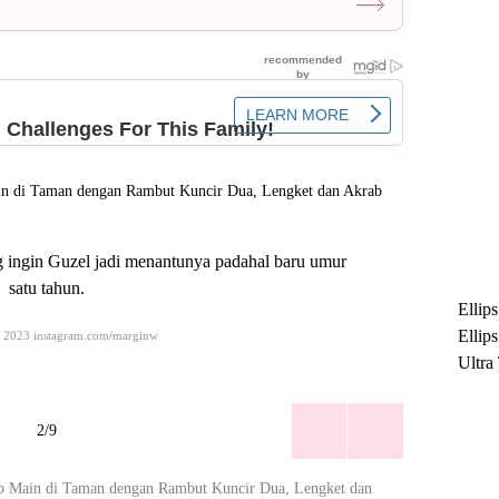
 ingin Guzel jadi menantunya padahal baru umur
satu tahun.
Ellip
Ellip
© 2023 instagram.com/marginw
Ultra
untuk
Maksi
2/9
Ramb