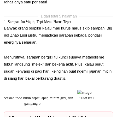
rahasianya satu per satu!
1 dari total 5 halaman
1. Sarapan Itu Wajib, Tapi Menu Harus Tepat
Banyak orang berpikir kalau mau kurus harus skip sarapan. Big
no! Zhao Lusi justru menjadikan sarapan sebagai pondasi
energinya seharian.
Menurutnya, sarapan bergizi itu kunci supaya metabolisme
tubuh langsung "melek" dan bekerja aktif. Plus, kalau perut
sudah kenyang di pagi hari, keinginan buat ngemil jajanan micin
di siang hari bakal berkurang drastis.
"Diet Itu Mesti Nyaman," yang bertujuan memberikan pili
Dengan MSG, 