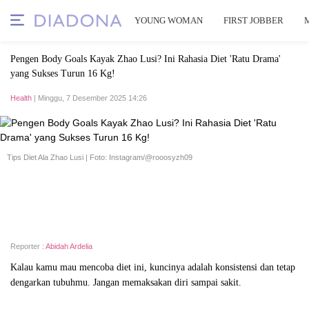
YOUNG WOMAN
FIRST JOBBER
Pengen Body Goals Kayak Zhao Lusi? Ini Rahasia Diet 'Ratu Drama'
yang Sukses Turun 16 Kg!
Health
| Minggu, 7 Desember 2025 14:26
Tips Diet Ala Zhao Lusi | Foto: Instagram/@rooosyzh09
Reporter :
Abidah Ardelia
Kalau kamu mau mencoba diet ini, kuncinya adalah konsistensi dan tetap
dengarkan tubuhmu. Jangan memaksakan diri sampai sakit.