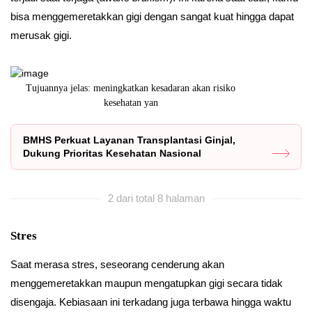
bisa menggemeretakkan gigi dengan sangat kuat hingga dapat
merusak gigi.
an kesadaran akan risiko
IDEC 2025 akan menjadi panggung bagi para pro
n yan
dan inovato
BMHS Perkuat Layanan Transplantasi Ginjal,
Dukung Prioritas Kesehatan Nasional
2 dari total 8 halaman
Stres
Saat merasa stres, seseorang cenderung akan
menggemeretakkan maupun mengatupkan gigi secara tidak
disengaja. Kebiasaan ini terkadang juga terbawa hingga waktu