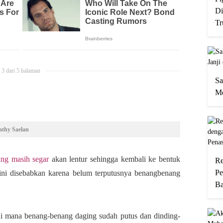
Di
Tr
3 dari 5 halaman
Sa
Me
athy Saelan
ang masih segar
akan lentur sehingga kembali ke bentuk
Re
Pe
 ini disebabkan karena belum terputusnya benangbenang
Ba
di mana benang-benang daging sudah putus dan dinding-