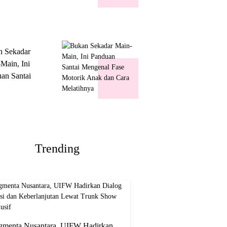
k Show
usif
n Sekadar
Main, Ini
an Santai
nal Fase
ik Anak dan
Melatihnya
Trending
gmenta Nusantara, UIFW Hadirkan