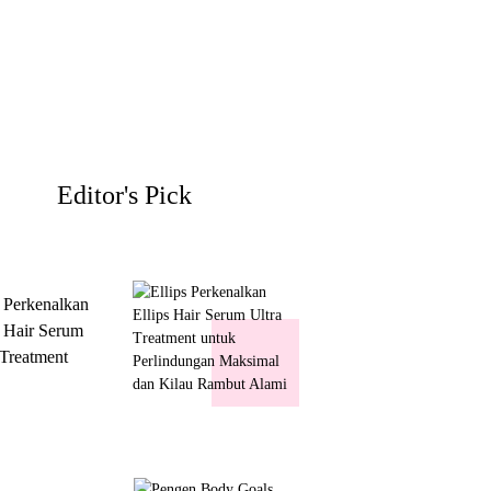
Editor's Pick
s Perkenalkan
s Hair Serum
 Treatment
 Perlindungan
mal dan Kilau
ut Alami