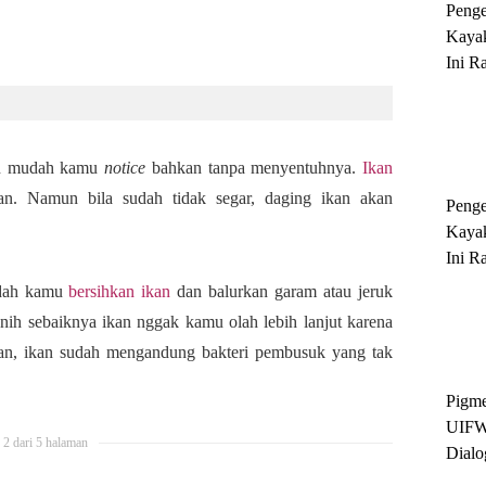
Peng
Kayak
Ini R
'Ratu
Sukse
gan mudah kamu
notice
bahkan tanpa menyentuhnya.
Ikan
n. Namun bila sudah tidak segar, daging ikan akan
Peng
Kayak
Ini R
'Ratu
udah kamu
bersihkan ikan
dan balurkan garam atau jeruk
Sukse
 nih sebaiknya ikan nggak kamu olah lebih lanjut karena
an, ikan sudah mengandung bakteri pembusuk yang tak
Pigme
UIFW
2 dari 5 halaman
Dialo
Keber