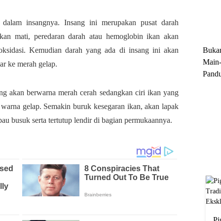
Trun
Ekskl
n dalam insangnya. Insang ini merupakan pusat darah
ikan mati, peredaran darah atau hemoglobin ikan akan
Buka
oksidasi. Kemudian darah yang ada di insang ini akan
Main-
ar ke merah gelap.
Pandu
Menge
ng akan berwarna merah cerah sedangkan ciri ikan yang
Motor
i warna gelap. Semakin buruk kesegaran ikan, akan lapak
Cara 
au busuk serta tertutup lendir di bagian permukaannya.
Pi