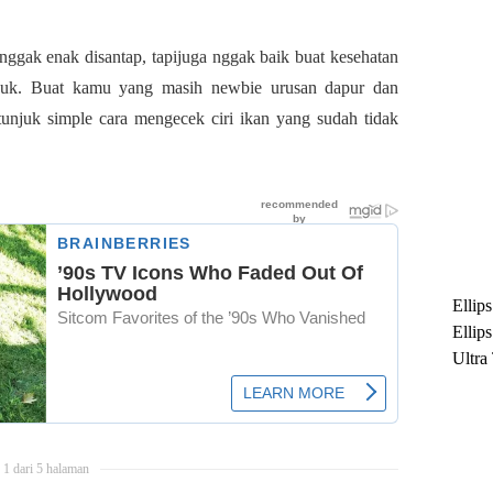
ggak enak disantap, tapijuga nggak baik buat kesehatan
suk. Buat kamu yang masih newbie urusan dapur dan
tunjuk simple cara mengecek ciri ikan yang sudah tidak
Ellip
Ellip
Ultra
untuk
Maksi
Ramb
1 dari 5 halaman