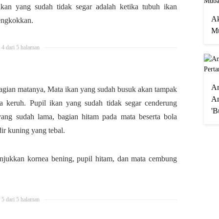
ikan yang sudah tidak segar adalah ketika tubuh ikan
Ak
engkokkan.
Mu
4 dari 5 halaman
A
a bagian matanya, Mata ikan yang sudah busuk akan tampak
An
na keruh. Pupil ikan yang sudah tidak segar cenderung
'B
ang sudah lama, bagian hitam pada mata beserta bola
ir kuning yang tebal.
njukkan kornea bening, pupil hitam, dan mata cembung
5 dari 5 halaman