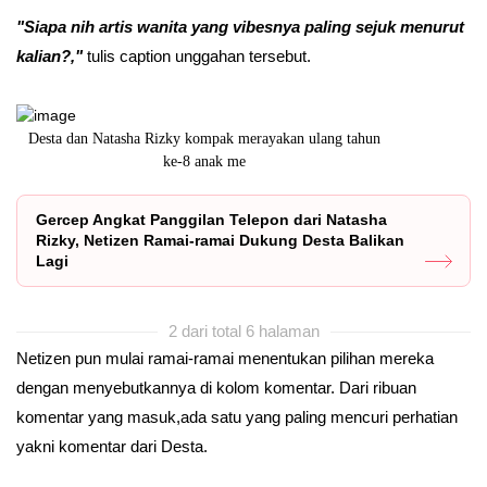
"Siapa nih artis wanita yang vibesnya paling sejuk menurut
kalian?,"
tulis caption unggahan tersebut.
k merayakan ulang tahun
Desta diduga akan menikahi mantan istrinya, Na
 me
Rizky, lagi p
Gercep Angkat Panggilan Telepon dari Natasha
Rizky, Netizen Ramai-ramai Dukung Desta Balikan
Lagi
2 dari total 6 halaman
Netizen pun mulai ramai-ramai menentukan pilihan mereka
dengan menyebutkannya di kolom komentar. Dari ribuan
komentar yang masuk,ada satu yang paling mencuri perhatian
yakni komentar dari Desta.