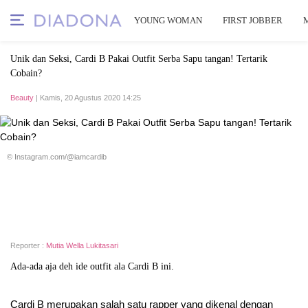
YOUNG WOMAN
FIRST JOBBER
Unik dan Seksi, Cardi B Pakai Outfit Serba Sapu tangan! Tertarik
Cobain?
Beauty
| Kamis, 20 Agustus 2020 14:25
© Instagram.com/@iamcardib
Reporter :
Mutia Wella Lukitasari
Ada-ada aja deh ide outfit ala Cardi B ini.
Cardi B merupakan salah satu rapper yang dikenal dengan