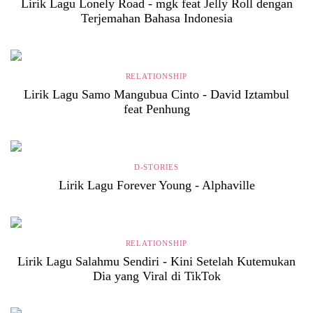
Lirik Lagu Lonely Road - mgk feat Jelly Roll dengan
Artikel ini tidak disarankan untuk Anda
Terjemahan Bahasa Indonesia
yang masih berusia di bawah
18 Tahun
Lanjutkan
Stop di Sini
RELATIONSHIP
Lirik Lagu Samo Mangubua Cinto - David Iztambul
feat Penhung
D-STORIES
Lirik Lagu Forever Young - Alphaville
RELATIONSHIP
Lirik Lagu Salahmu Sendiri - Kini Setelah Kutemukan
Dia yang Viral di TikTok