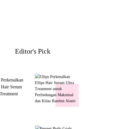
Editor's Pick
s Perkenalkan
s Hair Serum
 Treatment
 Perlindungan
mal dan Kilau
ut Alami