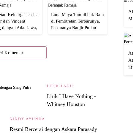
Ak
tan Keluarga Jessica
Luna Maya Tampil bak Ratu
Mu
r dan Vincent
di Pemotretan Terbarunya,
g dengan Adat Jawa,
Pesonanya Banjir Pujian!
Semua!
ri Komentar
A
An
'B
LIRIK LAGU
Lirik I Have Nothing -
Whitney Houston
NINDY AYUNDA
Resmi Bercerai dengan Askara Parasady