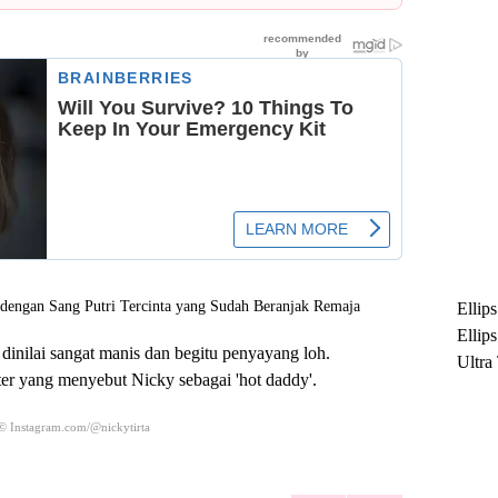
Ellip
Ellip
dinilai sangat manis dan begitu penyayang loh.
Ultra
ter yang menyebut Nicky sebagai 'hot daddy'.
untuk
Maksi
© Instagram.com/@nickytirta
Ramb