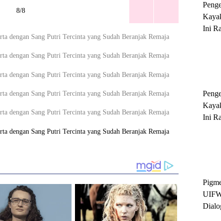
Peng
8/8
Kayak
Ini R
'Ratu
Sukse
Peng
Kayak
Ini R
'Ratu
Sukse
Pigme
UIFW
Dialo
Keber