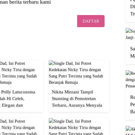
nan berita terbaru kami
Di
Tr
DAFTAR
Sa
Me
 Prilly Latuconsina
Nikita Mirzani Tampil
Re
lah Hi Celeb,
Stunning di Pemotretan
Pe
 Elegan dan
Terbaru, Auranya Menyala
Ba
an
Banget!