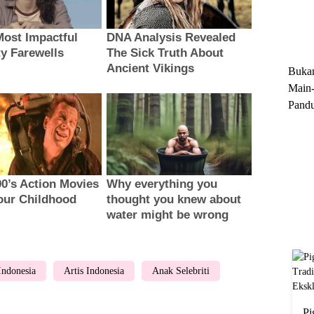
Trun
Ekskl
Buka
Main-
Pandu
Menge
Motor
Cara 
 Indonesia
Artis Indonesia
Anak Selebriti
Pi