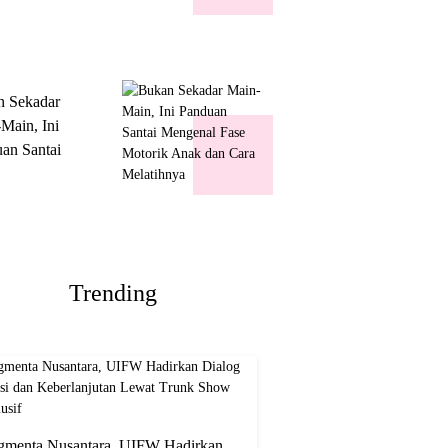
k Show
usif
n Sekadar
Main, Ini
an Santai
nal Fase
ik Anak dan
Melatihnya
Trending
gmenta Nusantara, UIFW Hadirkan