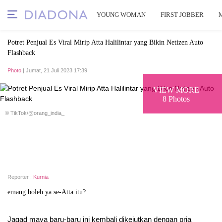
YOUNG WOMAN
FIRST JOBBER
Potret Penjual Es Viral Mirip Atta Halilintar yang Bikin Netizen Auto
Flashback
Photo
| Jumat, 21 Juli 2023 17:39
VIEW MORE
8 Photos
© TikTok/@orang_india_
Reporter :
Kurnia
emang boleh ya se-Atta itu?
Jagad maya baru-baru ini kembali dikejutkan dengan pria