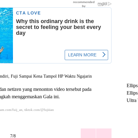
Ellip
dan netizen yang menonton video tersebut pada
Ellip
ngkah menggemaskan Gala ini.
Ultra
untuk
ram.com/fuij_an, tiktok.com/@fujiiian
Maksi
Ramb
7/8