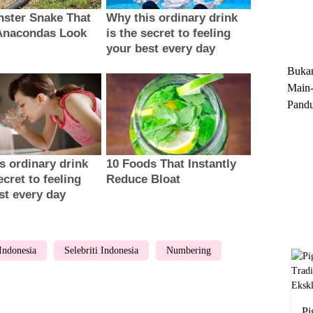
Trun
Ekskl
Buka
Main-
Pandu
Menge
Motor
Cara 
 Indonesia
Selebriti Indonesia
Numbering
Pi