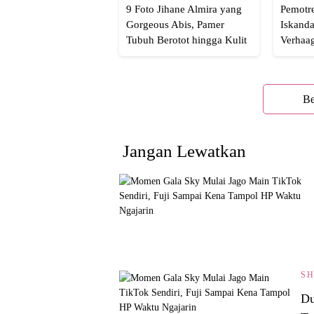
9 Foto Jihane Almira yang
Pemotre
Gorgeous Abis, Pamer
Iskanda
Tubuh Berotot hingga Kulit
Verhaa
yang Glowing Eksotis
Cakep 
Be
Jangan Lewatkan
S
Du