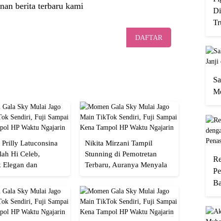
nan berita terbaru kami
Di
Tr
DAFTAR
Sa
Me
 Prilly Latuconsina
Nikita Mirzani Tampil
lah Hi Celeb,
Stunning di Pemotretan
Re
 Elegan dan
Terbaru, Auranya Menyala
Pe
an
Banget!
Ba