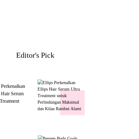
Editor's Pick
s Perkenalkan
s Hair Serum
 Treatment
 Perlindungan
mal dan Kilau
ut Alami