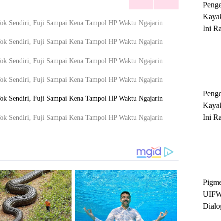
Peng
Kayak
Ini R
'Ratu
Sukse
Peng
Kayak
Ini R
'Ratu
Sukse
Pigme
UIFW
Dialo
Keber