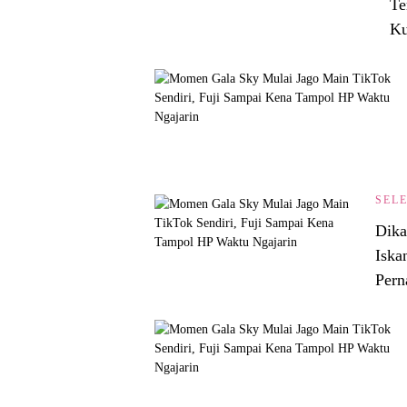
Te
Ku
SEL
Dika
Iska
Pern