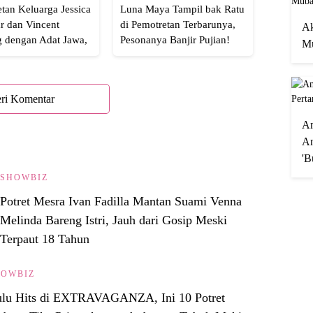
tan Keluarga Jessica
Luna Maya Tampil bak Ratu
r dan Vincent
di Pemotretan Terbarunya,
Ak
g dengan Adat Jawa,
Pesonanya Banjir Pujian!
Mu
Semua!
ri Komentar
A
An
'B
SHOWBIZ
Potret Mesra Ivan Fadilla Mantan Suami Venna
Melinda Bareng Istri, Jauh dari Gosip Meski
Terpaut 18 Tahun
HOWBIZ
lu Hits di EXTRAVAGANZA, Ini 10 Potret