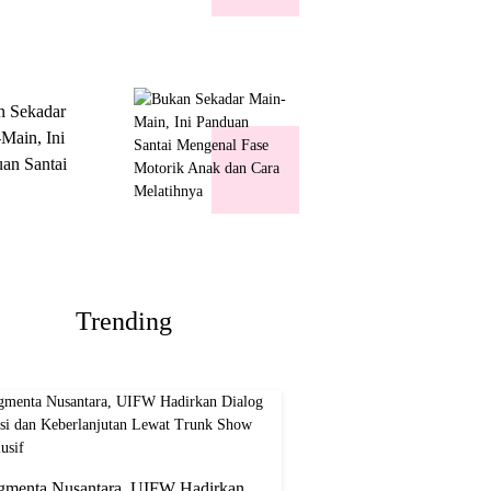
k Show
usif
n Sekadar
Main, Ini
an Santai
nal Fase
ik Anak dan
Melatihnya
Trending
gmenta Nusantara, UIFW Hadirkan