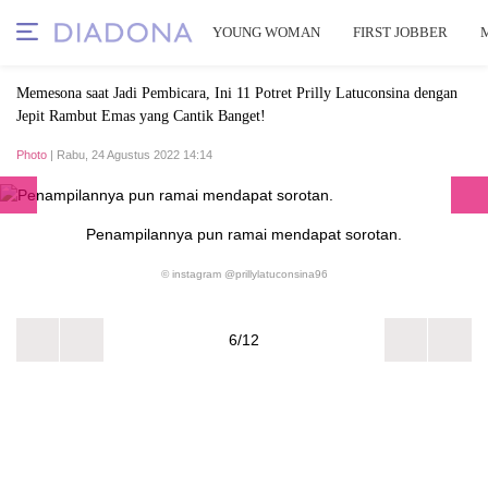
YOUNG WOMAN
FIRST JOBBER
Memesona saat Jadi Pembicara, Ini 11 Potret Prilly Latuconsina dengan
Jepit Rambut Emas yang Cantik Banget!
Photo
| Rabu, 24 Agustus 2022 14:14
Penampilannya pun ramai mendapat sorotan.
© instagram @prillylatuconsina96
6/12