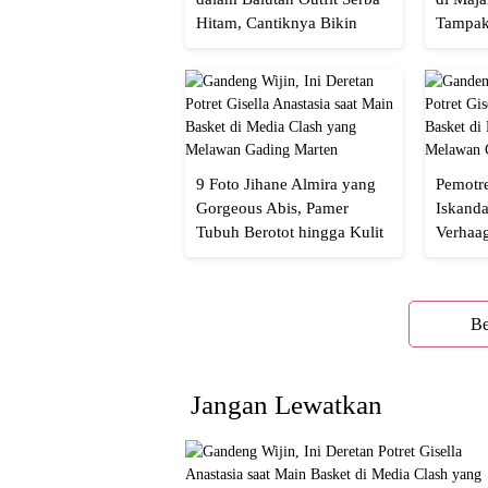
Hitam, Cantiknya Bikin
Tampak
Netizen Nyebut!
Menaw
9 Foto Jihane Almira yang
Pemotre
Gorgeous Abis, Pamer
Iskanda
Tubuh Berotot hingga Kulit
Verhaa
yang Glowing Eksotis
Cakep 
Be
Jangan Lewatkan