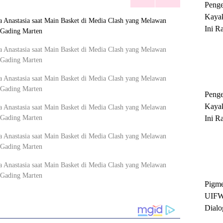
Peng
Kayak
Ini R
'Ratu
Sukse
Peng
Kayak
Ini R
'Ratu
Sukse
Pigme
UIFW
Dialo
Keber