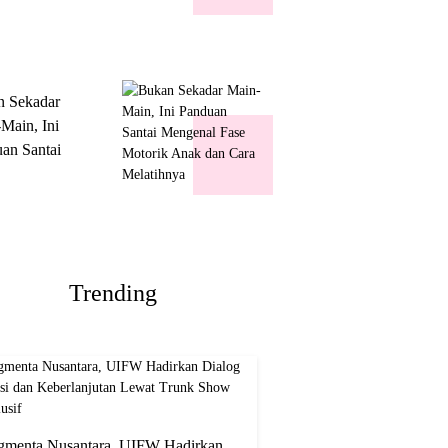
k Show
usif
n Sekadar
Main, Ini
an Santai
nal Fase
ik Anak dan
Melatihnya
Trending
gmenta Nusantara, UIFW Hadirkan