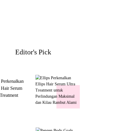
Editor's Pick
s Perkenalkan
s Hair Serum
 Treatment
 Perlindungan
mal dan Kilau
ut Alami