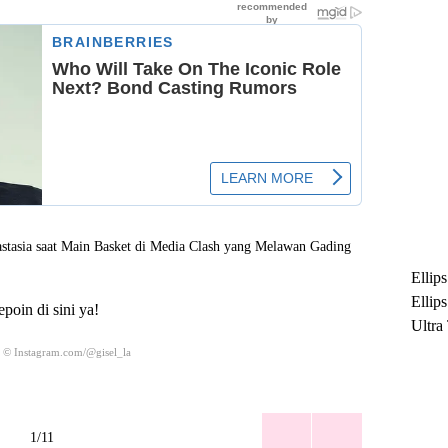
Ellip
Ellip
poin di sini ya!
Ultra
untuk
 © Instagram.com/@gisel_la
Maksi
Ramb
1/11