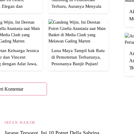
 Elegan dan
Terbaru, Auranya Menyala
Ak
an
Banget!
Mu
tan Keluarga Jessica
Luna Maya Tampil bak Ratu
A
r dan Vincent
di Pemotretan Terbarunya,
An
g dengan Adat Jawa,
Pesonanya Banjir Pujian!
'B
Semua!
ri Komentar
IRFAN HAKIM
Jarang Tersorot, Ini 10 Potret Della Sabrina