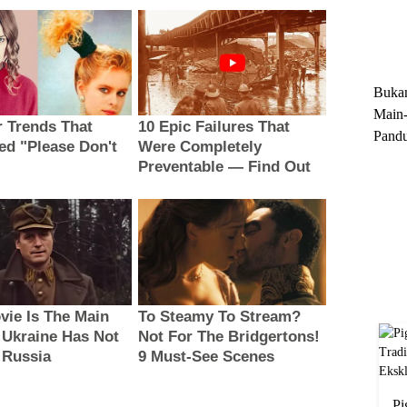
Trun
Ekskl
Buka
Main-
Pandu
Menge
Motor
Cara 
Pi