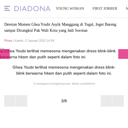
YOUNG WOMAN
FIRST JOBBER
Deretan Momen Ghea Youbi Asyik Manggung di Tegal, Joget Bareng
sampai Dirangkul Pak Wali Kota yang Jadi Sorotan
Photo
| Kamis, 5 Januari 2023 14:54
Ghea Youbi terlihat memesona mengenakan dress blink-
blink berwarna hitam dan putih seperti dalam foto ini.
© instagram.com/gheayoubi, tiktok.com/fahhmi
3/8