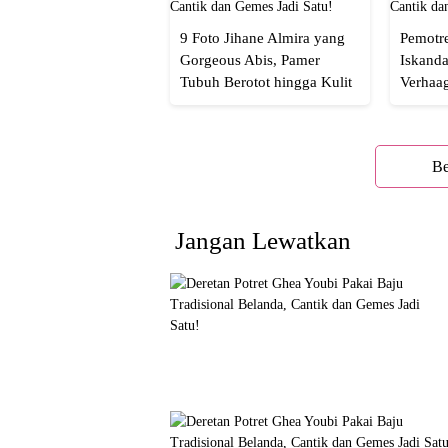
9 Foto Jihane Almira yang
Pemotre
Gorgeous Abis, Pamer
Iskanda
Tubuh Berotot hingga Kulit
Verhaa
yang Glowing Eksotis
Cakep 
Be
Jangan Lewatkan