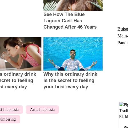
Trun
Ekskl
Buka
Main-
Pandu
Menge
Motor
Cara 
ti Indonesia
Artis Indonesia
umbering
Pi