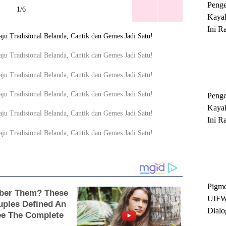
Peng
1/6
Kayak
Ini R
'Ratu
Sukse
Peng
Kayak
Ini R
'Ratu
Sukse
Pigme
UIFW
Dialo
Keber