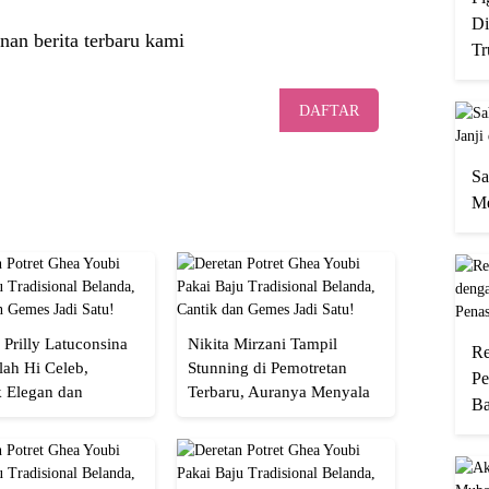
Di
nan berita terbaru kami
Tr
DAFTAR
Sa
Me
 Prilly Latuconsina
Nikita Mirzani Tampil
Re
lah Hi Celeb,
Stunning di Pemotretan
Pe
 Elegan dan
Terbaru, Auranya Menyala
Ba
an
Banget!