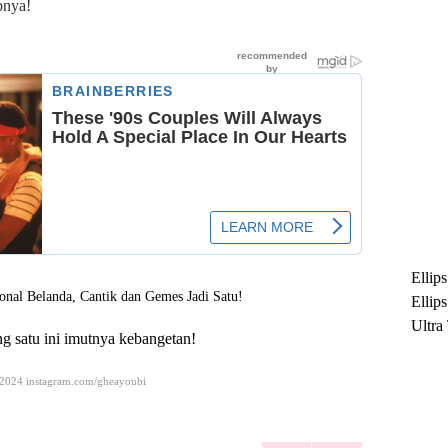
pnya!
Ellip
Ellip
Ultra
g satu ini imutnya kebangetan!
untuk
Maksi
 2024 instagram.com/gheayoubi
Ramb