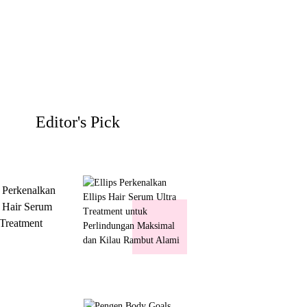
Editor's Pick
s Perkenalkan
s Hair Serum
 Treatment
 Perlindungan
mal dan Kilau
ut Alami