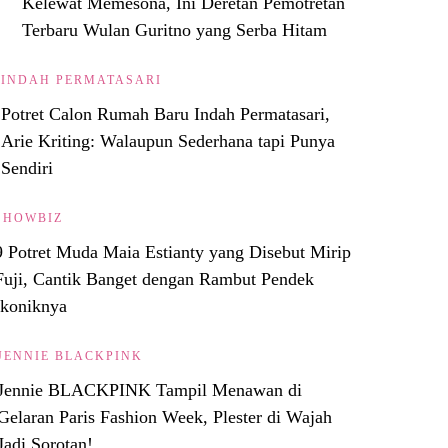
Kelewat Memesona, Ini Deretan Pemotretan
Terbaru Wulan Guritno yang Serba Hitam
INDAH PERMATASARI
Potret Calon Rumah Baru Indah Permatasari,
Arie Kriting: Walaupun Sederhana tapi Punya
Sendiri
SHOWBIZ
9 Potret Muda Maia Estianty yang Disebut Mirip
Fuji, Cantik Banget dengan Rambut Pendek
Ikoniknya
JENNIE BLACKPINK
Jennie BLACKPINK Tampil Menawan di
Gelaran Paris Fashion Week, Plester di Wajah
Jadi Sorotan!