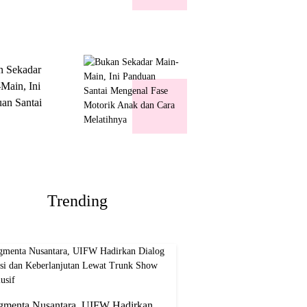
k Show
usif
n Sekadar
Main, Ini
an Santai
nal Fase
ik Anak dan
Melatihnya
Trending
gmenta Nusantara, UIFW Hadirkan