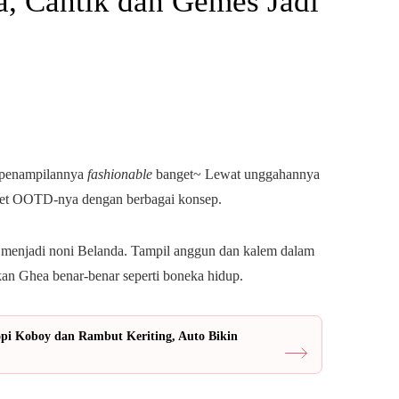
a, Cantik dan Gemes Jadi
g penampilannya
fashionable
banget~ Lewat unggahannya
ret OOTD-nya dengan berbagai konsep.
menjadi noni Belanda. Tampil anggun dan kalem dalam
ikan Ghea benar-benar seperti boneka hidup.
opi Koboy dan Rambut Keriting, Auto Bikin