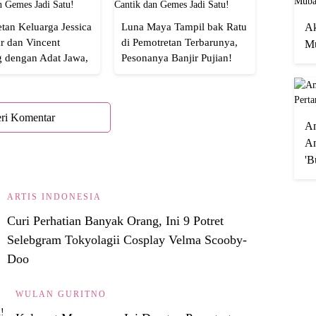
tan Keluarga Jessica
Luna Maya Tampil bak Ratu
Ak
r dan Vincent
di Pemotretan Terbarunya,
Mu
g dengan Adat Jawa,
Pesonanya Banjir Pujian!
Semua!
ri Komentar
A
An
'B
ARTIS INDONESIA
Curi Perhatian Banyak Orang, Ini 9 Potret
Selebgram Tokyolagii Cosplay Velma Scooby-
Doo
WULAN GURITNO