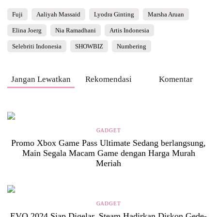
Fuji
Aaliyah Massaid
Lyodra Ginting
Marsha Aruan
Elina Joerg
Nia Ramadhani
Artis Indonesia
Selebriti Indonesia
SHOWBIZ
Numbering
Jangan Lewatkan
Rekomendasi
Komentar
GADGET
Promo Xbox Game Pass Ultimate Sedang berlangsung,
Main Segala Macam Game dengan Harga Murah
Meriah
GADGET
EVO 2024 Siap Digelar, Steam Hadirkan Diskon Gede-