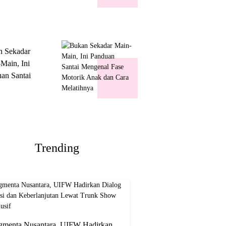
k Show
usif
n Sekadar
Main, Ini
an Santai
nal Fase
ik Anak dan
Melatihnya
Trending
gmenta Nusantara, UIFW Hadirkan