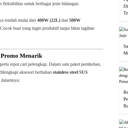
 fleksibilitas untuk berbagai jenis hidangan.
Di
Tr
ya rendah mulai dari
400W (22L)
dan
500W
Cocok buat yang ingin produktif tanpa bikin tagihan
Sa
Me
n Promo Menarik
erlu repot cari pelengkap. Dalam satu paket pembelian,
dilengkapi aksesori berbahan
stainless steel SUS
i dalamnya:
Re
Pe
Ba