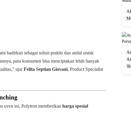
Ak
Mu
A
mi hadirkan sebagai solusi praktis dan andal untuk
An
annya, para konsumen bisa menciptakan lebih banyak
'B
ualitas,” ujar
Felita Septian Giovani
, Product Specialist
nching
an oven ini, Polytron memberikan
harga spesial