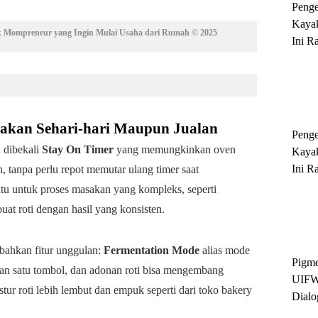
Peng
Kayak
uk Mompreneur yang Ingin Mulai Usaha dari Rumah © 2025
Ini R
'Ratu
Sukse
sakan Sehari-hari Maupun Jualan
Peng
 dibekali
Stay On Timer
yang memungkinkan oven
Kayak
Ini R
, tanpa perlu repot memutar ulang timer saat
'Ratu
u untuk proses masakan yang kompleks, seperti
Sukse
at roti dengan hasil yang konsisten.
bahkan fitur unggulan:
Fermentation Mode
alias mode
Pigme
n satu tombol, dan adonan roti bisa mengembang
UIFW
ur roti lebih lembut dan empuk seperti dari toko bakery
Dialo
Keber