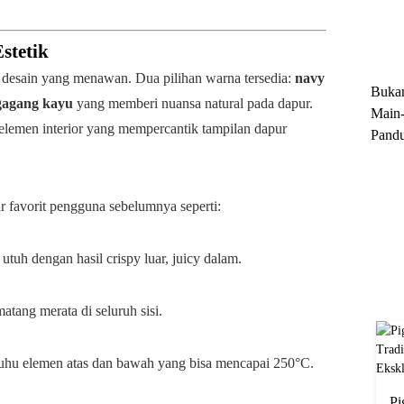
Trun
Ekskl
stetik
n desain yang menawan. Dua pilihan warna tersedia:
navy
Buka
gagang kayu
yang memberi nuansa natural pada dapur.
Main-
 elemen interior yang mempercantik tampilan dapur
Pandu
Menge
Motor
Cara 
r favorit pengguna sebelumnya seperti:
uh dengan hasil crispy luar, juicy dalam.
atang merata di seluruh sisi.
suhu elemen atas dan bawah yang bisa mencapai 250°C.
Pi