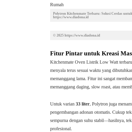
Polytron Kitchenmate Terbaru: Solusi Cerdas unt
https://www.diadona.id
© 2025 https://www.diadona.id
Fitur Pintar untuk Kreasi Ma
Kitchenmate Oven Listrik Low Watt terbaru
menyala terus sesuai waktu yang dibutuhkan
memanggang lama. Fitur ini sangat membant
memanggang daging, slow roast, atau membu
Untuk varian
33 liter
, Polytron juga menam
pengembangan adonan otomatis. Cukup teka
sempurna dengan suhu stabil—hasilnya, tekst
profesional.