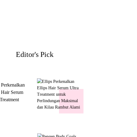
Editor's Pick
s Perkenalkan
s Hair Serum
 Treatment
 Perlindungan
mal dan Kilau
ut Alami