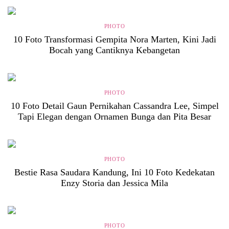
PHOTO
10 Foto Transformasi Gempita Nora Marten, Kini Jadi
Bocah yang Cantiknya Kebangetan
PHOTO
10 Foto Detail Gaun Pernikahan Cassandra Lee, Simpel
Tapi Elegan dengan Ornamen Bunga dan Pita Besar
PHOTO
Bestie Rasa Saudara Kandung, Ini 10 Foto Kedekatan
Enzy Storia dan Jessica Mila
PHOTO