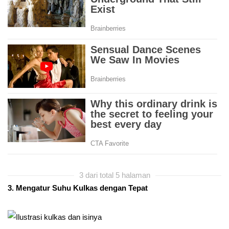
3 dari total 5 halaman
3. Mengatur Suhu Kulkas dengan Tepat