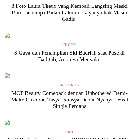
8 Foto Laura Theux yang Kembali Langsing Meski
Baru Beberapa Bulan Lahiran, Gayanya bak Masih
Gadis!
PHOTO
8 Gaya dan Penampilan Siti Badriah saat Pose di
Bathtub, Auranya Menyala!
D-STORIES
MOP Beauty Comeback dengan Unbothered Demi-
Matte Cushion, Tasya Farasya Debut Nyanyi Lewat
Single Perdana
FOOD