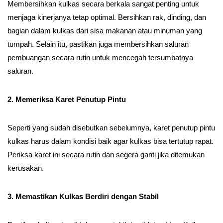
Membersihkan kulkas secara berkala sangat penting untuk
menjaga kinerjanya tetap optimal. Bersihkan rak, dinding, dan
bagian dalam kulkas dari sisa makanan atau minuman yang
tumpah. Selain itu, pastikan juga membersihkan saluran
pembuangan secara rutin untuk mencegah tersumbatnya
saluran.
2. Memeriksa Karet Penutup Pintu
Seperti yang sudah disebutkan sebelumnya, karet penutup pintu
kulkas harus dalam kondisi baik agar kulkas bisa tertutup rapat.
Periksa karet ini secara rutin dan segera ganti jika ditemukan
kerusakan.
3. Memastikan Kulkas Berdiri dengan Stabil