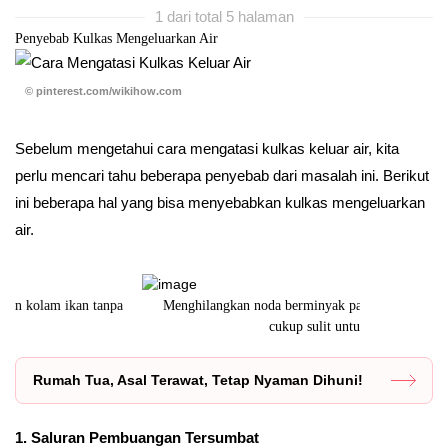
1 dari total 5 halaman
Penyebab Kulkas Mengeluarkan Air
© pinterest.com/wikihow.com
Sebelum mengetahui cara mengatasi kulkas keluar air, kita
perlu mencari tahu beberapa penyebab dari masalah ini. Berikut
ini beberapa hal yang bisa menyebabkan kulkas mengeluarkan
air.
Menghilangkan noda berminyak pada serbet mungkin
Air fryer keli
cukup sulit untu
Rumah Tua, Asal Terawat, Tetap Nyaman Dihuni!
1. Saluran Pembuangan Tersumbat