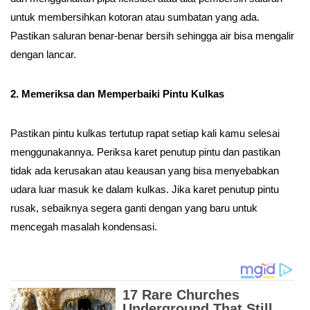
untuk membersihkan kotoran atau sumbatan yang ada.
Pastikan saluran benar-benar bersih sehingga air bisa mengalir
dengan lancar.
2. Memeriksa dan Memperbaiki Pintu Kulkas
Pastikan pintu kulkas tertutup rapat setiap kali kamu selesai
menggunakannya. Periksa karet penutup pintu dan pastikan
tidak ada kerusakan atau keausan yang bisa menyebabkan
udara luar masuk ke dalam kulkas. Jika karet penutup pintu
rusak, sebaiknya segera ganti dengan yang baru untuk
mencegah masalah kondensasi.