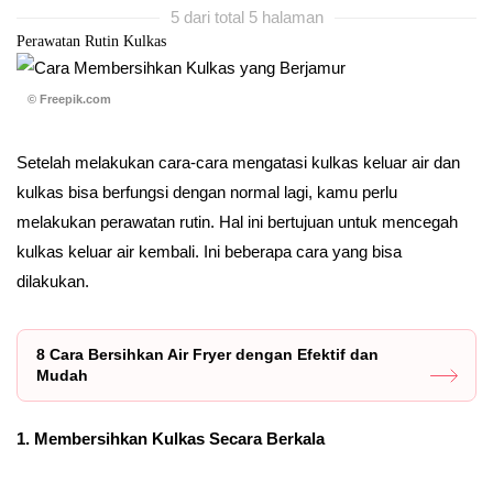
5 dari total 5 halaman
Perawatan Rutin Kulkas
© Freepik.com
Setelah melakukan cara-cara mengatasi kulkas keluar air dan
kulkas bisa berfungsi dengan normal lagi, kamu perlu
melakukan perawatan rutin. Hal ini bertujuan untuk mencegah
kulkas keluar air kembali. Ini beberapa cara yang bisa
dilakukan.
8 Cara Bersihkan Air Fryer dengan Efektif dan
Mudah
1. Membersihkan Kulkas Secara Berkala