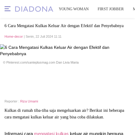
YOUNG WOMAN
FIRST JOBBER
6 Cara Mengatasi Kulkas Keluar Air dengan Efektif dan Penyebabnya
Home-decor
| Senin, 22 Juli 2024 11:11
© Pinterest.com/santeplusmag.com Dan Livia Maria
Reporter :
Riza Umami
Kulkas di rumah tiba-tiba saja mengeluarkan air? Berikut ini beberapa
cara mengatasi kulkas keluar air yang bisa coba dilakukan.
Informasi cara
mengatasi kulkas
keluar air mungkin berguna