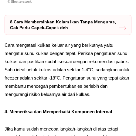
© Shutterstock
8 Cara Membersihkan Kolam Ikan Tanpa Menguras,
Gak Perlu Capek-Capek deh
Cara mengatasi kulkas keluar air yang berikutnya yaitu
mengatur suhu kulkas dengan tepat. Periksa pengaturan suhu
kulkas dan pastikan sudah sesuai dengan rekomendasi pabrik.
Suhu ideal untuk kulkas adalah sekitar 1-4°C, sedangkan untuk
freezer adalah sekitar -18°C. Pengaturan suhu yang tepat akan
membantu mencegah pembentukan es berlebih dan
mengurangi risiko keluarnya air dari kulkas.
4. Memeriksa dan Memperbaiki Komponen Internal
Jika kamu sudah mencoba langkah-langkah di atas tetapi