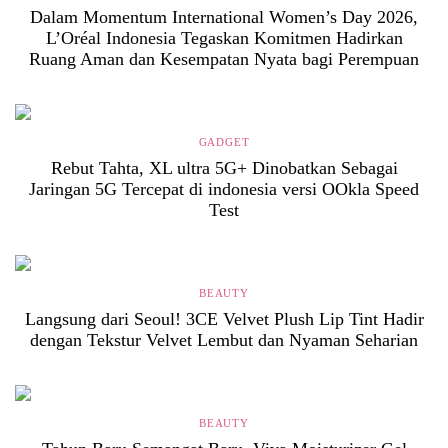
Dalam Momentum International Women’s Day 2026,
L’Oréal Indonesia Tegaskan Komitmen Hadirkan
Ruang Aman dan Kesempatan Nyata bagi Perempuan
GADGET
Rebut Tahta, XL ultra 5G+ Dinobatkan Sebagai
Jaringan 5G Tercepat di indonesia versi OOkla Speed
Test
BEAUTY
Langsung dari Seoul! 3CE Velvet Plush Lip Tint Hadir
dengan Tekstur Velvet Lembut dan Nyaman Seharian
BEAUTY