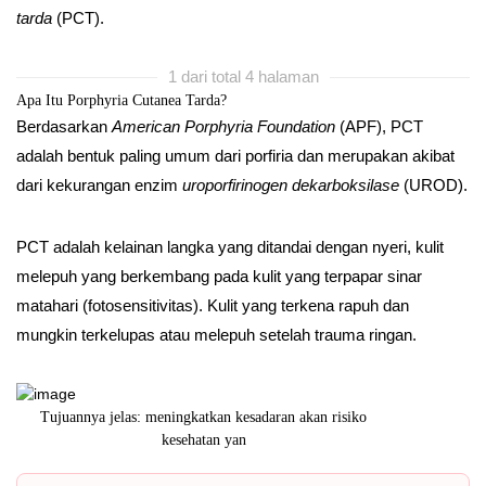
tarda
(PCT).
1 dari total 4 halaman
Apa Itu Porphyria Cutanea Tarda?
Berdasarkan
American Porphyria Foundation
(APF), PCT
adalah bentuk paling umum dari porfiria dan merupakan akibat
dari kekurangan enzim
uroporfirinogen dekarboksilase
(UROD).
PCT adalah kelainan langka yang ditandai dengan nyeri, kulit
melepuh yang berkembang pada kulit yang terpapar sinar
matahari (fotosensitivitas). Kulit yang terkena rapuh dan
mungkin terkelupas atau melepuh setelah trauma ringan.
daran akan risiko
IDEC 2025 akan menjadi panggung bagi para profesiona
dan inovato