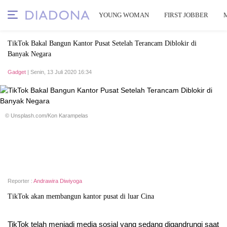
YOUNG WOMAN
FIRST JOBBER
TikTok Bakal Bangun Kantor Pusat Setelah Terancam Diblokir di
Banyak Negara
Gadget
| Senin, 13 Juli 2020 16:34
© Unsplash.com/Kon Karampelas
Reporter :
Andrawira Diwiyoga
TikTok akan membangun kantor pusat di luar Cina
TikTok telah menjadi media sosial yang sedang digandrungi saat