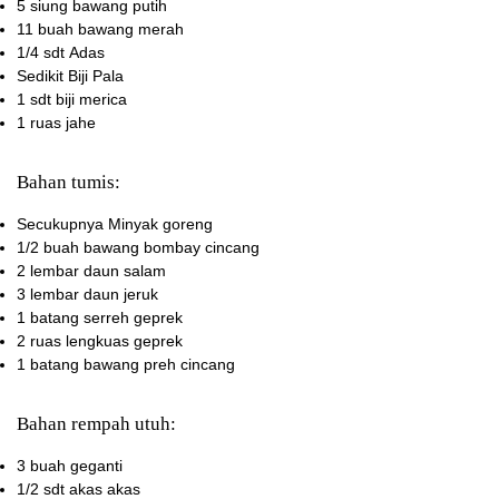
5 siung
bawang putih
11 buah
bawang merah
1/4 sdt
Adas
Sedikit
Biji Pala
1 sdt
biji merica
1 ruas
jahe
Bahan tumis:
Secukupnya
Minyak goreng
1/2 buah
bawang bombay cincang
2 lembar
daun salam
3 lembar
daun jeruk
1 batang
serreh geprek
2 ruas
lengkuas geprek
1 batang
bawang preh cincang
Bahan rempah utuh:
3 buah
geganti
1/2 sdt
akas akas