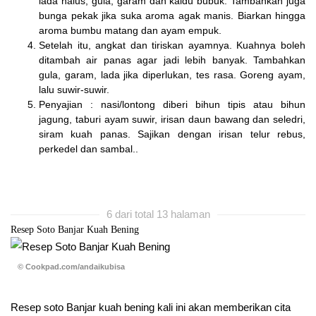
lada halus, gula, garam dan kaldu bubuk. Tambahkan juga
bunga pekak jika suka aroma agak manis. Biarkan hingga
aroma bumbu matang dan ayam empuk.
Setelah itu, angkat dan tiriskan ayamnya. Kuahnya boleh
ditambah air panas agar jadi lebih banyak. Tambahkan
gula, garam, lada jika diperlukan, tes rasa. Goreng ayam,
lalu suwir-suwir.
Penyajian : nasi/lontong diberi bihun tipis atau bihun
jagung, taburi ayam suwir, irisan daun bawang dan seledri,
siram kuah panas. Sajikan dengan irisan telur rebus,
perkedel dan sambal..
6 dari total 13 halaman
Resep Soto Banjar Kuah Bening
© Cookpad.com/andaikubisa
Resep soto Banjar kuah bening kali ini akan memberikan cita