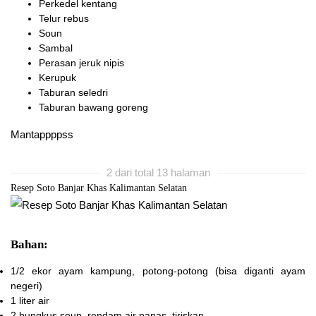
Perkedel kentang
Telur rebus
Soun
Sambal
Perasan jeruk nipis
Kerupuk
Taburan seledri
Taburan bawang goreng
Mantappppss
2 dari total 13 halaman
Resep Soto Banjar Khas Kalimantan Selatan
Bahan:
1/2 ekor
ayam kampung, potong-potong (bisa diganti ayam
negeri)
1 liter
air
2 bungkus
soun, rendam air panas, tiriskan