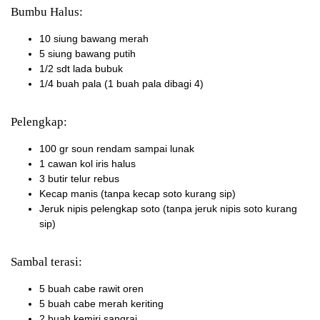
Bumbu Halus:
10 siung bawang merah
5 siung bawang putih
1/2 sdt lada bubuk
1/4 buah pala (1 buah pala dibagi 4)
Pelengkap:
100 gr soun rendam sampai lunak
1 cawan kol iris halus
3 butir telur rebus
Kecap manis (tanpa kecap soto kurang sip)
Jeruk nipis pelengkap soto (tanpa jeruk nipis soto kurang
sip)
Sambal terasi:
5 buah cabe rawit oren
5 buah cabe merah keriting
2 buah kemiri sangrai