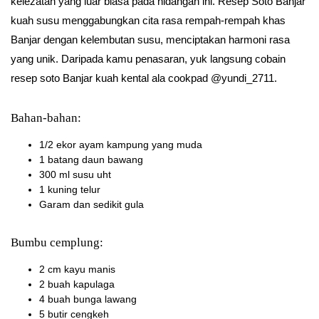
kelezatan yang luar biasa pada hidangan ini. Resep Soto Banjar
kuah susu menggabungkan cita rasa rempah-rempah khas
Banjar dengan kelembutan susu, menciptakan harmoni rasa
yang unik. Daripada kamu penasaran, yuk langsung cobain
resep soto Banjar kuah kental ala cookpad @yundi_2711.
Bahan-bahan:
1/2 ekor ayam kampung yang muda
1 batang daun bawang
300 ml susu uht
1 kuning telur
Garam dan sedikit gula
Bumbu cemplung:
2 cm kayu manis
2 buah kapulaga
4 buah bunga lawang
5 butir cengkeh