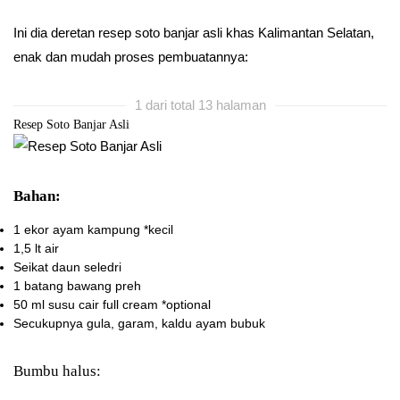
Ini dia deretan resep soto banjar asli khas Kalimantan Selatan,
enak dan mudah proses pembuatannya:
1 dari total 13 halaman
Resep Soto Banjar Asli
Bahan:
1 ekor
ayam kampung *kecil
1,5 lt
air
Seikat
daun seledri
1 batang
bawang preh
50 ml
susu cair full cream *optional
Secukupnya
gula, garam, kaldu ayam bubuk
Bumbu halus: