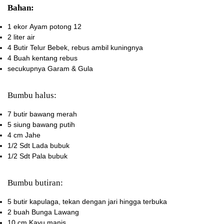
Bahan:
1 ekor
Ayam potong 12
2 liter
air
4 Butir
Telur Bebek, rebus ambil kuningnya
4 Buah
kentang rebus
secukupnya
Garam & Gula
Bumbu halus:
7 butir bawang merah
5 siung bawang putih
4 cm Jahe
1/2 Sdt Lada bubuk
1/2 Sdt Pala bubuk
Bumbu butiran:
5 butir kapulaga, tekan dengan jari hingga terbuka
2 buah Bunga Lawang
10 cm Kayu manis