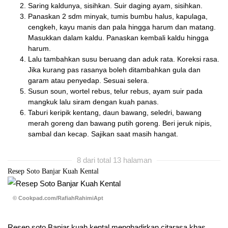
Saring kaldunya, sisihkan. Suir daging ayam, sisihkan.
Panaskan 2 sdm minyak, tumis bumbu halus, kapulaga,
cengkeh, kayu manis dan pala hingga harum dan matang.
Masukkan dalam kaldu. Panaskan kembali kaldu hingga
harum.
Lalu tambahkan susu beruang dan aduk rata. Koreksi rasa.
Jika kurang pas rasanya boleh ditambahkan gula dan
garam atau penyedap. Sesuai selera.
Susun soun, wortel rebus, telur rebus, ayam suir pada
mangkuk lalu siram dengan kuah panas.
Taburi keripik kentang, daun bawang, seledri, bawang
merah goreng dan bawang putih goreng. Beri jeruk nipis,
sambal dan kecap. Sajikan saat masih hangat.
8 dari total 13 halaman
Resep Soto Banjar Kuah Kental
© Cookpad.com/RafiahRahimiApt
Resep soto Banjar kuah kental menghadirkan citarasa khas