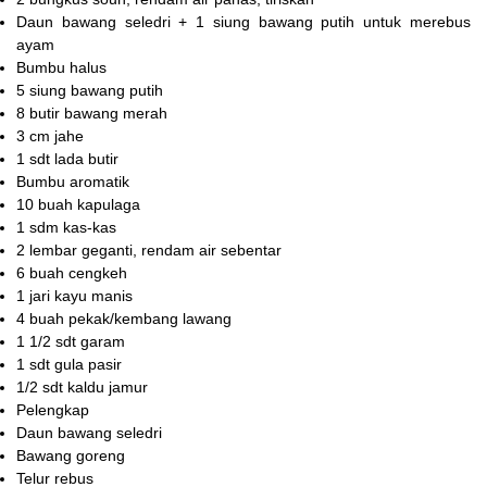
Daun bawang seledri + 1 siung bawang putih untuk merebus
ayam
Bumbu halus
5 siung
bawang putih
8 butir
bawang merah
3 cm
jahe
1 sdt
lada butir
Bumbu aromatik
10 buah
kapulaga
1 sdm
kas-kas
2 lembar
geganti, rendam air sebentar
6 buah
cengkeh
1 jari
kayu manis
4 buah
pekak/kembang lawang
1 1/2 sdt
garam
1 sdt
gula pasir
1/2 sdt
kaldu jamur
Pelengkap
Daun bawang seledri
Bawang goreng
Telur rebus