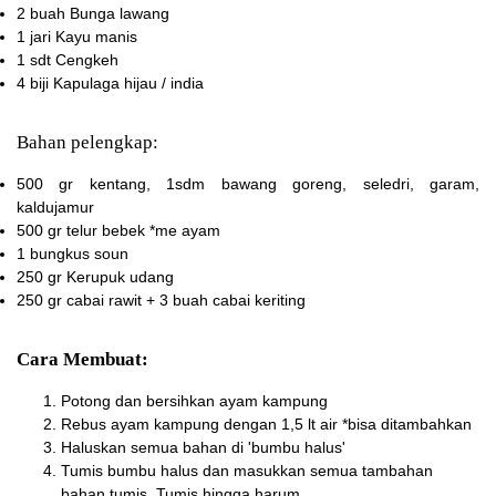
2 buah
Bunga lawang
1 jari
Kayu manis
1 sdt
Cengkeh
4 biji
Kapulaga hijau / india
Bahan pelengkap:
500 gr
kentang, 1sdm bawang goreng, seledri, garam,
kaldujamur
500 gr
telur bebek *me ayam
1 bungkus
soun
250 gr
Kerupuk udang
250 gr
cabai rawit + 3 buah cabai keriting
Cara Membuat:
Potong dan bersihkan ayam kampung
Rebus ayam kampung dengan 1,5 lt air *bisa ditambahkan
Haluskan semua bahan di 'bumbu halus'
Tumis bumbu halus dan masukkan semua tambahan
bahan tumis. Tumis hingga harum.