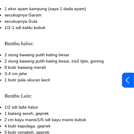
1 ekor
ayam kampung (saya 1 dada ayam)
secukupnya
Garam
secukupnya
Gula
1/2-1 sdt
kaldu bubuk
Bumbu halus:
2 siung
bawang putih kating besar
2 siung
bawang putih kating besar, iris2 tipis, goreng
8 butir
bawang merah
3-4 cm
jahe
1 butir
pala ukuran kecil
Bumbu Lain:
1/2 sdt
lada halus
1 batang
sereh, geprek
2 cm
kayu manis/1/5 sdt kayu manis bubuk
4 butir
kapulaga, geprek
5 butir
cengkeh, geprek