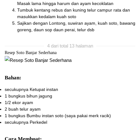
Masak lama hingga harum dan ayam kecoklatan
Tumbuk kentang rebus dan kuning telur campur rata dan
masukkan kedalam kuah soto
Sajikan dengan Lontong, suwiran ayam, kuah soto, bawang
goreng, daun sop daun perai, telur dsb
4 dari total 13 halaman
Resep Soto Banjar Sederhana
Bahan:
secukupnya
Ketupat instan
1 bungkus
bihun jagung
1/2 ekor
ayam
2 buah
telur ayam
1 bungkus
Bumbu instan soto (saya pakai merk racik)
secukupnya
Perkedel
Cara Membuat: