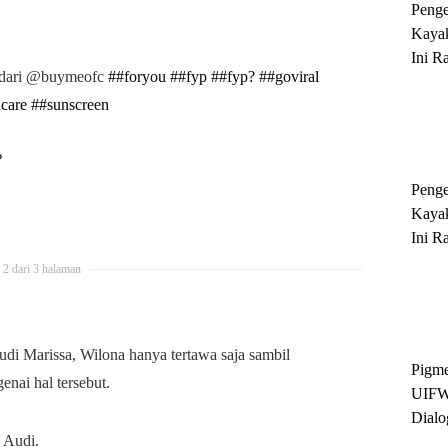
Peng
Kayak
Ini R
n dari @buymeofc
##foryou
##fyp
##fyp?
##goviral
'Ratu
care
##sunscreen
Sukse
?
Peng
Kayak
Ini R
'Ratu
2 dari 3 halaman
Sukse
udi Marissa, Wilona hanya tertawa saja sambil
Pigme
enai hal tersebut.
UIFW
Dialo
s Audi.
Keber