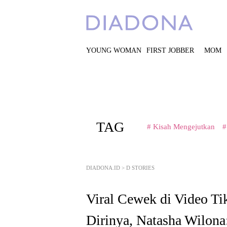
YOUNG WOMAN
FIRST JOBBER
MOM
TAG
# Kisah Mengejutkan
#
DIADONA.ID
>
D STORIES
Viral Cewek di Video T
Dirinya, Natasha Wilon