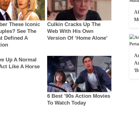
Ak
Mu
A
An
'B