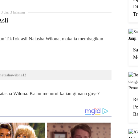
Di
3 dari 3 halaman
Tr
sli
un TikTok asli Natasha Wilona, maka ia membagikan
Sa
Me
natashawilona12
atasha Wilona. Kalau menurut kalian gimana guys?
Re
Pe
Ba