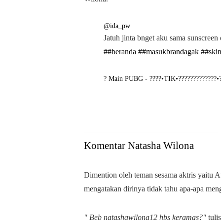
@ida_pw
Jatuh jinta bnget aku sama sunscree
##beranda
##masukbrandagak
##skin
? Main PUBG - ????•TIK•?????????????•
Komentar Natasha Wilona
Dimention oleh teman sesama aktris yaitu A
mengatakan dirinya tidak tahu apa-apa meng
" Beb natashawilona12 hbs keramas?"
tuli