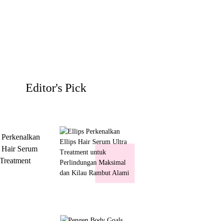
Editor's Pick
s Perkenalkan
s Hair Serum
 Treatment
 Perlindungan
mal dan Kilau
ut Alami