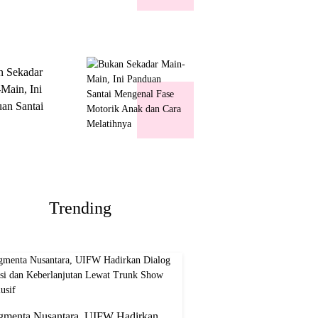
k Show
usif
n Sekadar
Main, Ini
an Santai
nal Fase
ik Anak dan
Melatihnya
Trending
gmenta Nusantara, UIFW Hadirkan