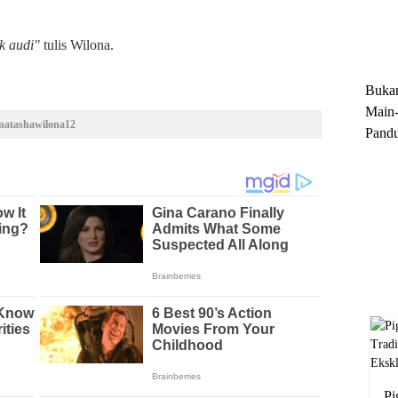
Trun
Ekskl
ak audi"
tulis Wilona.
Buka
Main-
natashawilona12
Pandu
Menge
Motor
Cara 
Pi