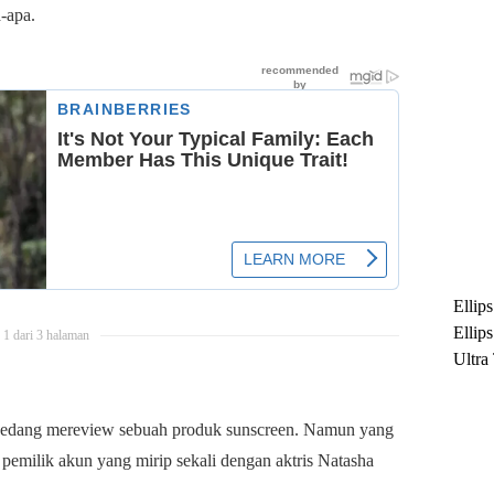
-apa.
Ellip
Ellip
1 dari 3 halaman
Ultra
untuk
Maksi
g sedang mereview sebuah produk sunscreen. Namun yang
Ramb
 pemilik akun yang mirip sekali dengan aktris Natasha