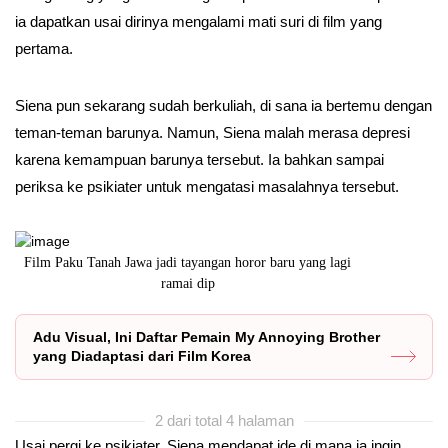
ia dapatkan usai dirinya mengalami mati suri di film yang
pertama.
Siena pun sekarang sudah berkuliah, di sana ia bertemu dengan
teman-teman barunya. Namun, Siena malah merasa depresi
karena kemampuan barunya tersebut. Ia bahkan sampai
periksa ke psikiater untuk mengatasi masalahnya tersebut.
Film Paku Tanah Jawa jadi tayangan horor baru yang lagi
Anissa Aziza
ramai dip
Adu Visual, Ini Daftar Pemain My Annoying Brother
yang Diadaptasi dari Film Korea
2 dari total 4 halaman
Usai pergi ke psikiater, Siena mendapat ide di mana ia ingin