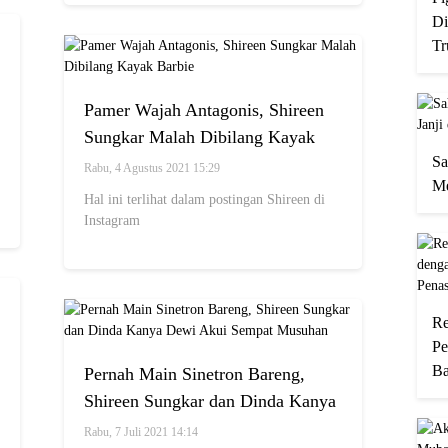
Di
Tr
Pamer Wajah Antagonis, Shireen
Sungkar Malah Dibilang Kayak
Sa
Barbie
Rabu, 4 Agustus 2021 15:29
Me
Hal ini terlihat dalam postingan Shireen di
Instagram
Re
Pe
Ba
Pernah Main Sinetron Bareng,
Shireen Sungkar dan Dinda Kanya
Dewi Akui Sempat Musuhan
Rabu, 7 Juli 2021 14:14