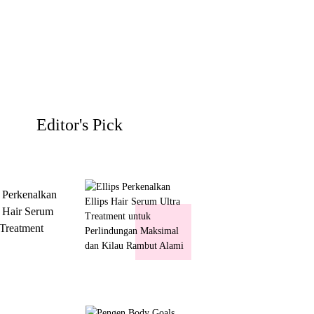
Editor's Pick
s Perkenalkan
s Hair Serum
 Treatment
 Perlindungan
mal dan Kilau
ut Alami