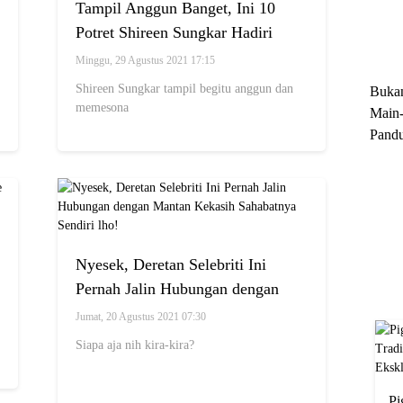
Tampil Anggun Banget, Ini 10
Trun
Potret Shireen Sungkar Hadiri
Ekskl
Tasyakuran Pernikahan Lesti-Billar
Minggu, 29 Agustus 2021 17:15
Shireen Sungkar tampil begitu anggun dan
Buka
memesona
Main-
Pandu
Menge
Motor
Cara 
Nyesek, Deretan Selebriti Ini
Pernah Jalin Hubungan dengan
Mantan Kekasih Sahabatnya
Jumat, 20 Agustus 2021 07:30
Sendiri lho!
Siapa aja nih kira-kira?
Pi