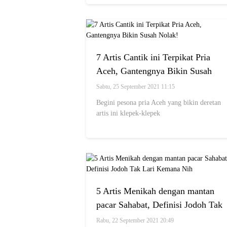
7 Artis Cantik ini Terpikat Pria
Aceh, Gantengnya Bikin Susah
Nolak!
Sabtu, 25 September 2021 11:15
Begini pesona pria Aceh yang bikin deretan
artis ini klepek-klepek
5 Artis Menikah dengan mantan
pacar Sahabat, Definisi Jodoh Tak
Lari Kemana Nih
Rabu, 22 September 2021 20:49