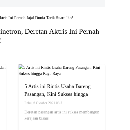
netron, Deretan Aktris Ini Pernah
!
5 Artis ini Rintis Usaha Bareng
Pasangan, Kini Sukses hingga
Kaya Raya
Rabu, 6 Oktober 2021 08:51
Deretan pasangan artis ini sukses membangun
kerajaan bisnis