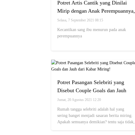
Potret Artis Cantik yang Dinilai
Mirip dengan Anak Perempuannya,
Bak Pinang Dibelah Dua!
Selasa, 7 September 2021 08:15
Kecantikan sang ibu menurun pada anak
perempuannya
Potret Pasangan Selebriti yang
Disebut Couple Goals dan Jauh
dari Kabar Miring!
Jumat, 20 Agustus 2021 12:20
Rumah tangga selebriti adalah hal yang
sering banget menjadi sasaran berita miring.
Apakah semuanya demikian? tentu saja tidak,
seperti para pasangan seleb ini.