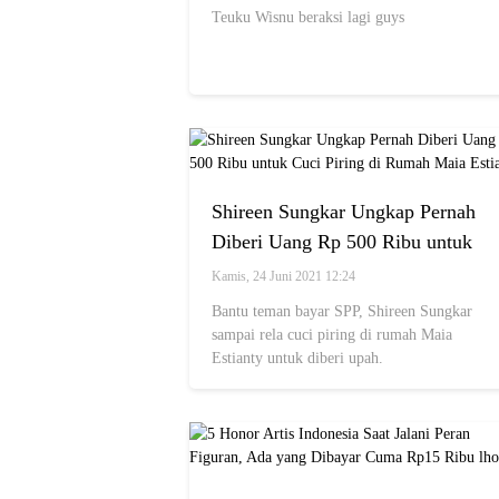
Ngakak
Teuku Wisnu beraksi lagi guys
Shireen Sungkar Ungkap Pernah
Diberi Uang Rp 500 Ribu untuk
Cuci Piring di Rumah Maia
Kamis, 24 Juni 2021 12:24
Estianty
Bantu teman bayar SPP, Shireen Sungkar
sampai rela cuci piring di rumah Maia
Estianty untuk diberi upah.