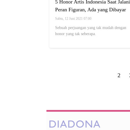
5 Honor Artis Indonesia Saat Jalani
Peran Figuran, Ada yang Dibayar
Cuma Rp15 Ribu lho!
Sabtu, 12 Juni 2021 07:00
Sebuah perjuangan yang tak mudah dengan
honor yang tak seberapa.
2