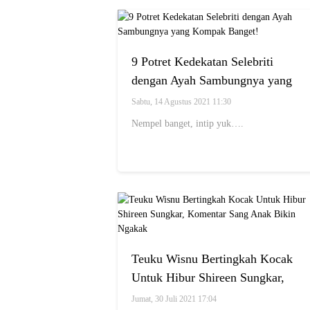
9 Potret Kedekatan Selebriti
dengan Ayah Sambungnya yang
Kompak Banget!
Sabtu, 14 Agustus 2021 11:30
Nempel banget, intip yuk….
Teuku Wisnu Bertingkah Kocak
Untuk Hibur Shireen Sungkar,
Komentar Sang Anak Bikin
Jumat, 30 Juli 2021 17:04