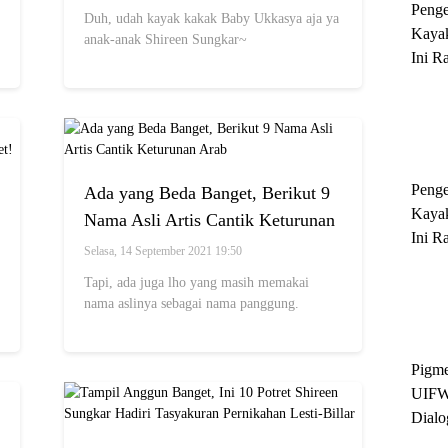
Peng
Duh, udah kayak kakak Baby Ukkasya aja ya
Kayak
anak-anak Shireen Sungkar~
Ini R
'Ratu
Sukse
Peng
Ada yang Beda Banget, Berikut 9
Kayak
Nama Asli Artis Cantik Keturunan
Ini R
Arab
Selasa, 14 September 2021 19:50
'Ratu
Tapi, ada juga lho yang masih memakai
Sukse
nama aslinya sebagai nama panggung.
Pigme
UIFW
Dialo
Keber