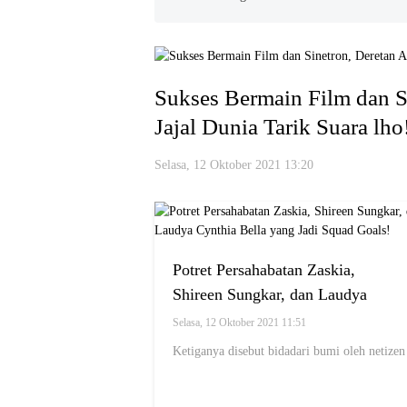
Sukses Bermain Film dan Si
Jajal Dunia Tarik Suara lho
Selasa, 12 Oktober 2021 13:20
Potret Persahabatan Zaskia,
Shireen Sungkar, dan Laudya
Cynthia Bella yang Jadi Squad
Selasa, 12 Oktober 2021 11:51
Goals!
Ketiganya disebut bidadari bumi oleh netizen