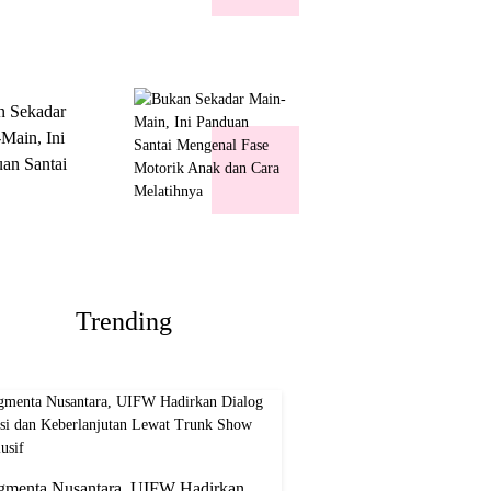
k Show
usif
n Sekadar
Main, Ini
an Santai
nal Fase
ik Anak dan
Melatihnya
Trending
gmenta Nusantara, UIFW Hadirkan