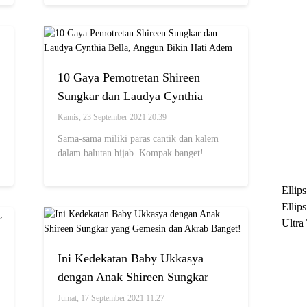
10 Gaya Pemotretan Shireen
Sungkar dan Laudya Cynthia
Bella, Anggun Bikin Hati Adem
Kamis, 23 September 2021 20:39
Sama-sama miliki paras cantik dan kalem
dalam balutan hijab. Kompak banget!
Ellip
Ellip
Ultra
untuk
Maksi
Ini Kedekatan Baby Ukkasya
Ramb
dengan Anak Shireen Sungkar
yang Gemesin dan Akrab Banget!
Jumat, 17 September 2021 11:27