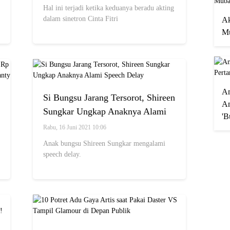
Hal ini terjadi ketika keduanya beradu akting
dalam sinetron Cinta Fitri
Ak
Mu
A
Si Bungsu Jarang Tersorot, Shireen
An
Sungkar Ungkap Anaknya Alami
'B
Speech Delay
Rabu, 16 Juni 2021 10:06
Anak bungsu Shireen Sungkar mengalami
speech delay.