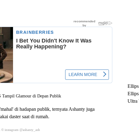
Ellip
Ellip
Ultra
untuk
mahal' di hadapan publik, ternyata Ashanty juga
Maksi
akai daster saat di rumah.
Ramb
a © instagram @ashanty_ash