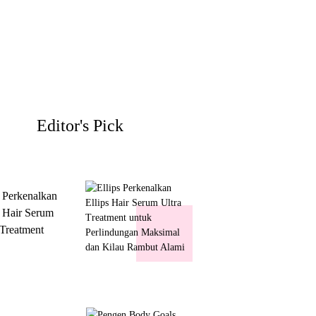
Editor's Pick
s Perkenalkan
s Hair Serum
 Treatment
 Perlindungan
mal dan Kilau
ut Alami