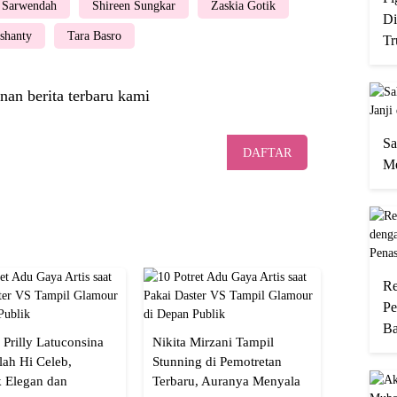
Sarwendah
Shireen Sungkar
Zaskia Gotik
Di
shanty
Tara Basro
Tr
nan berita terbaru kami
Sa
DAFTAR
Me
Re
Pe
Ba
 Prilly Latuconsina
Nikita Mirzani Tampil
lah Hi Celeb,
Stunning di Pemotretan
 Elegan dan
Terbaru, Auranya Menyala