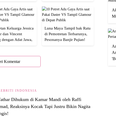
an
Banget!
Ak
Mu
tan Keluarga Jessica
Luna Maya Tampil bak Ratu
r dan Vincent
di Pemotretan Terbarunya,
g dengan Adat Jawa,
Pesonanya Banjir Pujian!
Semua!
A
An
'B
ri Komentar
LEBRITI INDONESIA
fathar Dihukum di Kamar Mandi oleh Raffi
ad, Reaksinya Kocak Tapi Justru Bikin Nagita
ngis!