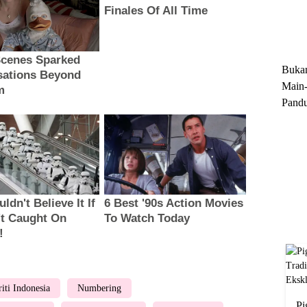
Trun
Ekskl
Buka
Main-
Pandu
Menge
Motor
Cara 
riti Indonesia
Numbering
Pi