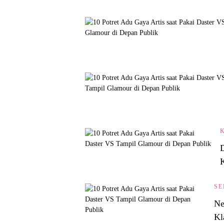
D
SE
Ne
Kl