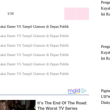
Peng
Kayak
1/10
Ini R
'Ratu
Sukse
Peng
Kayak
Ini R
'Ratu
Sukse
Pigme
UIFW
Dialo
Keber