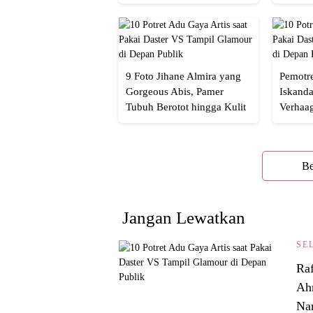
Netizen Nyebut!
Menaw
9 Foto Jihane Almira yang
Pemotre
Gorgeous Abis, Pamer
Iskanda
Tubuh Berotot hingga Kulit
Verhaa
yang Glowing Eksotis
Cakep 
Be
Jangan Lewatkan
SE
Ra
Ahm
Na