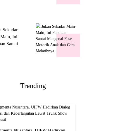
k Show
usif
n Sekadar
Main, Ini
an Santai
nal Fase
ik Anak dan
Melatihnya
Trending
gmenta Nusantara, UIFW Hadirkan