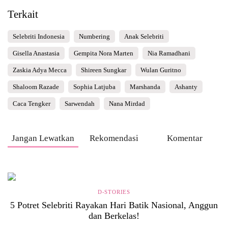
Terkait
Selebriti Indonesia
Numbering
Anak Selebriti
Gisella Anastasia
Gempita Nora Marten
Nia Ramadhani
Zaskia Adya Mecca
Shireen Sungkar
Wulan Guritno
Shaloom Razade
Sophia Latjuba
Marshanda
Ashanty
Caca Tengker
Sarwendah
Nana Mirdad
Jangan Lewatkan
Rekomendasi
Komentar
D-STORIES
5 Potret Selebriti Rayakan Hari Batik Nasional, Anggun
dan Berkelas!