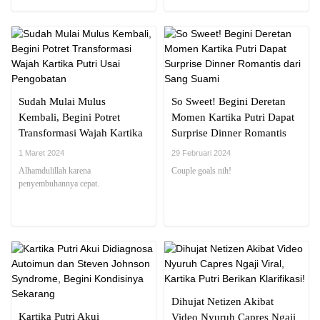
Sudah Mulai Mulus
So Sweet! Begini Deretan
Kembali, Begini Potret
Momen Kartika Putri Dapat
Transformasi Wajah Kartika
Surprise Dinner Romantis
Putri Usai Pengobatan
dari Sang Suami
1 Maret 2024
29 Februari 2024
Alhamdulillah karena
Couple goals nih!
penyembuhannya cepat.
Dihujat Netizen Akibat
Kartika Putri Akui
Video Nyuruh Capres Ngaji