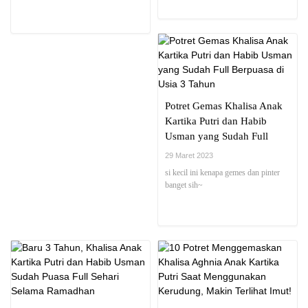
Potret Gemas Khalisa Anak
Kartika Putri dan Habib
Usman yang Sudah Full
Berpuasa di Usia 3 Tahun
29 Maret 2023
si kecil ini kenapa gemes dan pinter
banget sih~