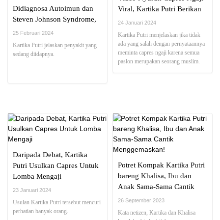
Didiagnosa Autoimun dan
Viral, Kartika Putri Berikan
Steven Johnson Syndrome,
Klarifikasi!
24 Januari 2024
Begini Kondisinya Sekarang
25 Februari 2024
Kartika Putri menjelaskan jika tidak
ada yang salah dengan pernyataannya
Kartika Putri jelaskan penyakit yang
meminta capres ngaji karena semua
sedang diidapnya.
paslon merupakan seorang muslim.
Daripada Debat, Kartika
Potret Kompak Kartika Putri
Putri Usulkan Capres Untuk
bareng Khalisa, Ibu dan
Lomba Mengaji
Anak Sama-Sama Cantik
23 Januari 2024
Menggemaskan!
26 September 2023
Usulan Kartika Putri tersebut mencuri
perhatian banyak orang.
Kata netizen, Kartika dan Khalisa