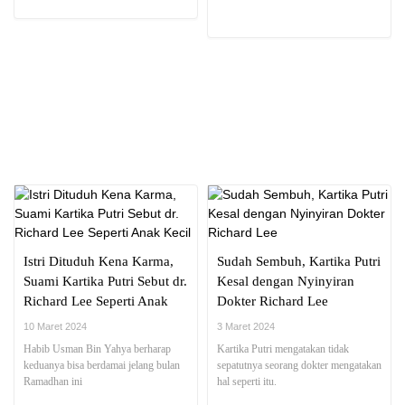
NEWS REPORT
Istri Dituduh Kena Karma,
Sudah Sembuh, Kartika Putri
Suami Kartika Putri Sebut dr.
Kesal dengan Nyinyiran
Richard Lee Seperti Anak
Dokter Richard Lee
Kecil
10 Maret 2024
3 Maret 2024
Habib Usman Bin Yahya berharap
Kartika Putri mengatakan tidak
keduanya bisa berdamai jelang bulan
sepatutnya seorang dokter mengatakan
Ramadhan ini
hal seperti itu.