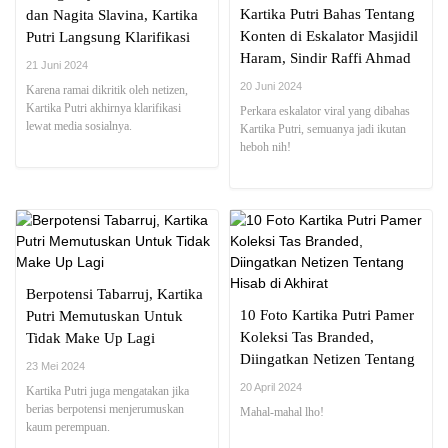
Kartika Putri Bahas Tentang
dan Nagita Slavina, Kartika
Konten di Eskalator Masjidil
Putri Langsung Klarifikasi
Haram, Sindir Raffi Ahmad
21 Juni 2024
dan Nagita Slavina nih?
20 Juni 2024
Karena ramai dikritik oleh netizen,
Kartika Putri akhirnya klarifikasi
Perkara eskalator viral yang dibahas
lewat media sosialnya.
Kartika Putri, semuanya jadi ikutan
heboh nih!
Berpotensi Tabarruj, Kartika
10 Foto Kartika Putri Pamer
Putri Memutuskan Untuk
Koleksi Tas Branded,
Tidak Make Up Lagi
Diingatkan Netizen Tentang
23 Mei 2024
Hisab di Akhirat
20 April 2024
Kartika Putri juga mengatakan jika
berias berpotensi menjerumuskan
Mahal-mahal lho!
kaum perempuan.