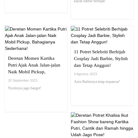
kayak barbie berhijab
11 Potret Selebriti Berhijab
Deretan Momen Kartika
Cosplay Jadi Barbie, Stylish
Putri Ajak Anak Jalan-jalan
dan Tetap Anggun!
Naik Mobil Pickup,
4 Agustus 2023
Bahagianya Sederhana!
20 September 2023
Aura Barbienya tetap terpancar!
Nyetirnya jago banget!