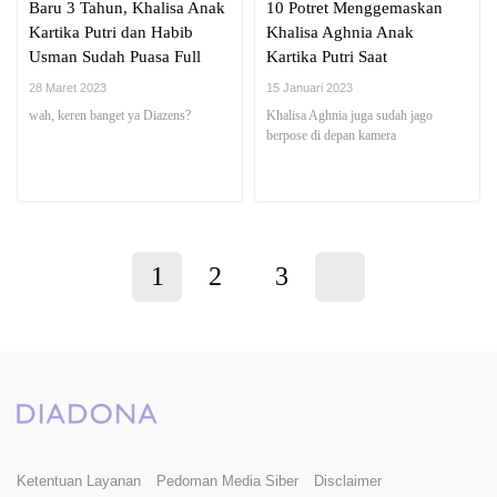
Baru 3 Tahun, Khalisa Anak
10 Potret Menggemaskan
Kartika Putri dan Habib
Khalisa Aghnia Anak
Usman Sudah Puasa Full
Kartika Putri Saat
Sehari Selama Ramadhan
Menggunakan Kerudung,
28 Maret 2023
15 Januari 2023
Makin Terlihat Imut!
wah, keren banget ya Diazens?
Khalisa Aghnia juga sudah jago
berpose di depan kamera
1
2
3
Ketentuan Layanan
Pedoman Media Siber
Disclaimer