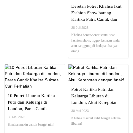
Deretan Potret Khalisa Ikut
Fashion Show bareng
Kartika Putri, Cantik dan
Ramah hingga Udah Jago
28 Juli 2023
Pose!
Khalisa bener-bener santai saat
fashion show, nggak keliatan malu
atau canggung di hadapan banyak
orang
Potret Kartika Putri dan
10 Potret Liburan Kartika
Keluarga Liburan di
Putri dan Keluarga di
London, Akui Kerepotan
London, Paras Cantik
dengan Anak!
30 Mei 2023
Khalisa Sukses Curi
30 Mei 2023
Khalisa disebut aktif banget selama
Perhatian
liburan!
Khalisa makin cantik banget nih!