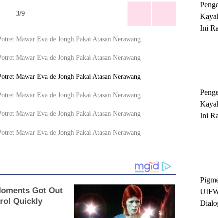
Peng
3/9
Kayak
Ini R
'Ratu
Sukse
Peng
Kayak
Ini R
'Ratu
Sukse
Pigme
UIFW
Dialo
Keber