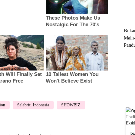
Trun
Ekskl
Buka
Main-
Pandu
Menge
Motor
Cara 
ion
Selebriti Indonesia
SHOWBIZ
Pi