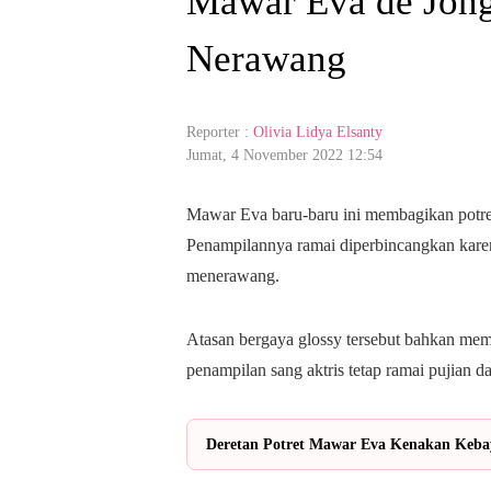
Mawar Eva de Jong
Nerawang
Reporter :
Olivia Lidya Elsanty
Jumat, 4 November 2022 12:54
Mawar Eva baru-baru ini membagikan potre
Penampilannya ramai diperbincangkan ka
menerawang.
Atasan bergaya glossy tersebut bahkan mem
penampilan sang aktris tetap ramai pujian da
Deretan Potret Mawar Eva Kenakan Kebay