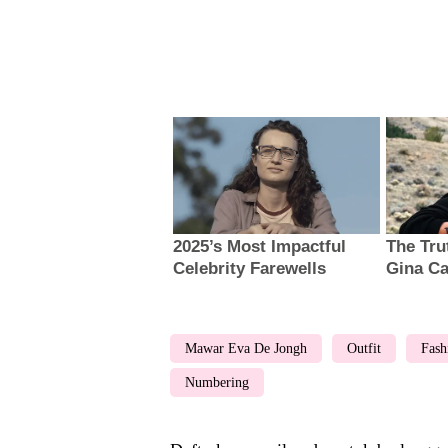
Mawar Eva De Jongh
Outfit
Fash
Numbering