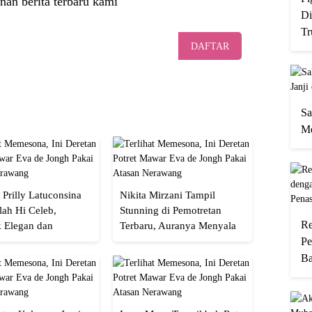
nan berita terbaru kami
Di
Tr
DAFTAR
Sa
Me
 Prilly Latuconsina
Nikita Mirzani Tampil
lah Hi Celeb,
Stunning di Pemotretan
Re
 Elegan dan
Terbaru, Auranya Menyala
an
Banget!
Pe
Ba