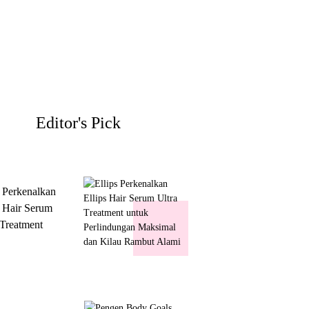
Editor's Pick
s Perkenalkan
s Hair Serum
 Treatment
 Perlindungan
mal dan Kilau
ut Alami