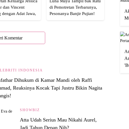
tan Keluarga Jessica
Luna Maya Tampil bak Ratu
r dan Vincent
di Pemotretan Terbarunya,
Ak
g dengan Adat Jawa,
Pesonanya Banjir Pujian!
Mu
Semua!
ri Komentar
A
An
'B
LEBRITI INDONESIA
fathar Dihukum di Kamar Mandi oleh Raffi
mad, Reaksinya Kocak Tapi Justru Bikin Nagita
ngis!
SHOWBIZ
Atta Udah Serius Mau Nikahi Aurel,
Jadi Tahun Depan Nih?