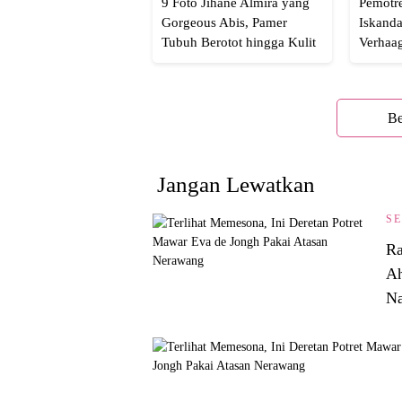
9 Foto Jihane Almira yang
Pemotre
Gorgeous Abis, Pamer
Iskanda
Tubuh Berotot hingga Kulit
Verhaa
yang Glowing Eksotis
Cakep 
Be
Jangan Lewatkan
SE
Ra
Ah
Na