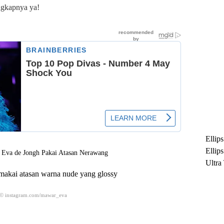
engkapnya ya!
Ellip
Ellip
Ultra
kai atasan warna nude yang glossy
untuk
Maksi
 © instagram.com/mawar_eva
Ramb