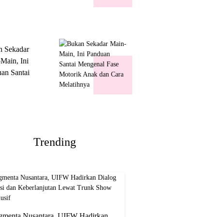
k Show
usif
n Sekadar
Main, Ini
an Santai
nal Fase
ik Anak dan
Melatihnya
Trending
gmenta Nusantara, UIFW Hadirkan