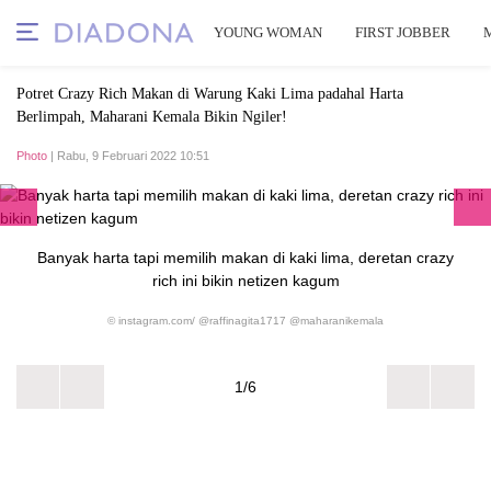
YOUNG WOMAN
FIRST JOBBER
Potret Crazy Rich Makan di Warung Kaki Lima padahal Harta
Berlimpah, Maharani Kemala Bikin Ngiler!
Photo
| Rabu, 9 Februari 2022 10:51
Banyak harta tapi memilih makan di kaki lima, deretan crazy
rich ini bikin netizen kagum
© instagram.com/ @raffinagita1717 @maharanikemala
1/6