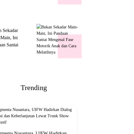
k Show
usif
n Sekadar
Main, Ini
an Santai
nal Fase
ik Anak dan
Melatihnya
Trending
gmenta Nusantara, UIFW Hadirkan