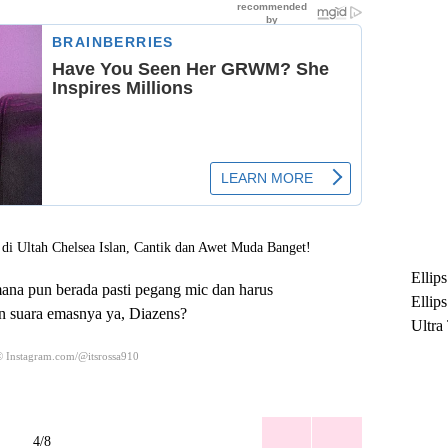
Ellip
ana pun berada pasti pegang mic dan harus
Ellip
suara emasnya ya, Diazens?
Ultra
untuk
© Instagram.com/@itsrossa910
Maksi
Ramb
4/8