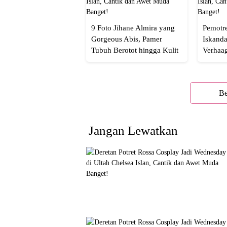
9 Foto Jihane Almira yang
Pemotre
Gorgeous Abis, Pamer
Iskanda
Tubuh Berotot hingga Kulit
Verhaa
yang Glowing Eksotis
Cakep 
Be
Jangan Lewatkan