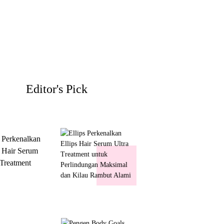
Editor's Pick
s Perkenalkan
s Hair Serum
 Treatment
 Perlindungan
mal dan Kilau
ut Alami