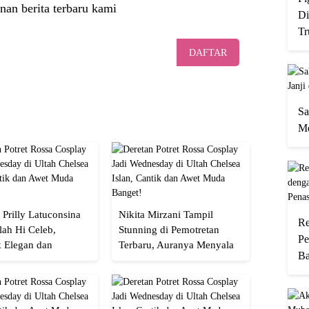
nan berita terbaru kami
Di
Tr
DAFTAR
Sa
Me
 Prilly Latuconsina
Nikita Mirzani Tampil
Re
lah Hi Celeb,
Stunning di Pemotretan
Pe
 Elegan dan
Terbaru, Auranya Menyala
Ba
an
Banget!