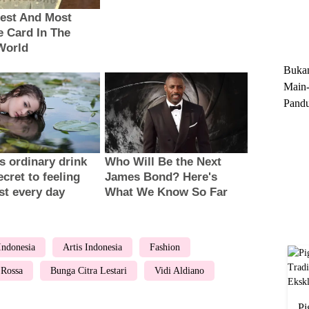
Trun
Ekskl
Buka
Main-
Pandu
Menge
Motor
Cara 
 Indonesia
Artis Indonesia
Fashion
Rossa
Bunga Citra Lestari
Vidi Aldiano
Pi