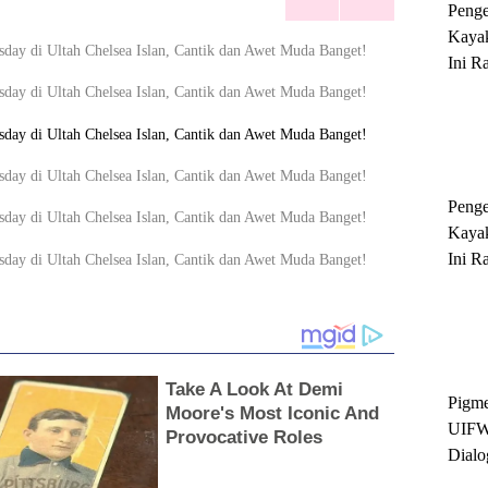
Peng
Kayak
Ini R
'Ratu
Sukse
Peng
Kayak
Ini R
'Ratu
Sukse
Pigme
UIFW
Dialo
Keber