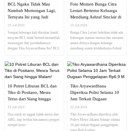
BCL Ngaku Tidak Mau
Foto Momen Bunga Citra
Nambah Momongan Lagi,
Lestari Bertemu Keluarga
Ternyata Ini yang Jadi
Mendiang Ashraf Sinclair di
Alasannya
Malaysia
23 Juli 2024
23 Juli 2024
Sempat beberapa kali diisukan hamil,
Bunga Citra Lestari buktikan tidak ada
ternyata BCL tidak berniat menambah
hubungan mantan mertua dan menantu
momongan dari pernikahannya
antara dirinya dengan keluarga
dengan Tika Aryawardhana lho! BCL
mendiang suami terdahulunya Ashraf
mengungkapkan beberapa alasan nih!
Sinclair di Malaysia
10 Potret Liburan BCL dan
Tiko Aryawardhana
Tiko di Positano, Mesra
Diperiksa Polisi Selama 10
Terus dari Siang hingga
Jam Terkait Dugaan
Malam!
Penggelapan Rp6,9 M
19 Juli 2024
12 Juli 2024
Dua sejoli ini nggak kalah mesra dari
Tiko Aryawardhana diperiksa oleh
ABG, tiap berdua bawaannya pengen
Polres Metro Jakarta Selatan selama
nempel terus~
10 jam terkait dugaan penggelapan
uang Rp6,9 miliar.