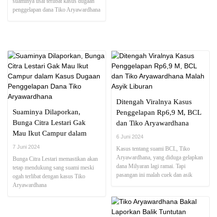
suaminya usai terlibat kasus dugaan
penggelapan dana Tiko Aryawardhana
Ditengah Viralnya Kasus
Suaminya Dilaporkan,
Penggelapan Rp6,9 M, BCL
Bunga Citra Lestari Gak
dan Tiko Aryawardhana
Mau Ikut Campur dalam
Malah Asyik Liburan
6 Juni 2024
Kasus Dugaan Penggelapan
7 Juni 2024
Kasus tentang suami BCL, Tiko
Dana Tiko Aryawardhana
Aryawardhana, yang diduga gelapkan
Bunga Citra Lestari memastikan akan
dana Milyaran lagi ramai. Tapi
tetap mendukung sang suami meski
pasangan ini malah cuek dan asik
ogah terlibat dengan kasus Tiko
liburan.
Aryawardhana