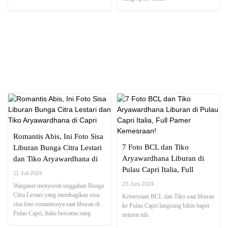
NEWS REPORT
Romantis Abis, Ini Foto Sisa
7 Foto BCL dan Tiko
Liburan Bunga Citra Lestari
Aryawardhana Liburan di
dan Tiko Aryawardhana di
Pulau Capri Italia, Full
Capri
11 Juli 2024
Pamer Kemesraan!
23 Juni 2024
Warganet menyoroti unggahan Bunga
Citra Lestari yang membagikan sisa-
Kemesraan BCL dan Tiko saat liburan
sisa foto romantisnya saat liburan di
ke Pulau Capri langsung bikin baper
Pulau Capri, Italia bersama sang
netizen nih.
suami di tengah kasus yang menyeret