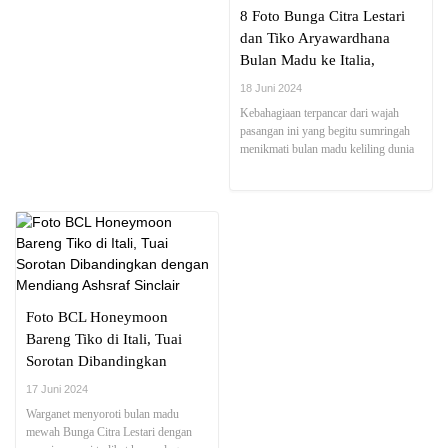
8 Foto Bunga Citra Lestari
dan Tiko Aryawardhana
Bulan Madu ke Italia,
Bermesraan di Lake Como
18 Juni 2024
bak Pasangan Old Money!
Kebahagiaan terpancar dari wajah
pasangan ini yang begitu sumringah
menikmati bulan madu keliling dunia
Foto BCL Honeymoon
Bareng Tiko di Itali, Tuai
Sorotan Dibandingkan
dengan Mendiang Ashsraf
17 Juni 2024
Sinclair
Warganet menyoroti bulan madu
mewah Bunga Citra Lestari dengan