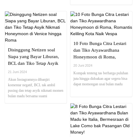
nama Tiko Aryawardhana
10 Foto Bunga Citra Lestari
Disinggung Netizen soal
dan Tiko Aryawardhana
Siapa yang Bayar Liburan,
Honeymoon di Roma,
BCL dan Tiko Tetap Asyik
Romantis Keliling Kota Naik
20 Juni 2024
Nikmati Honeymoon di
Vespa
21 Juni 2024
Kompak tenteng tas berharga puluhan
Venice hingga Roma
juta hingga didoakan agar segera bisa
Akun Instagramnya dibanjiri
dapat momongan usai bulan madu
komentar negatif, BCL tak ambil
pusing dan tetap asyik nikmati momen
bulan madu bersama suami