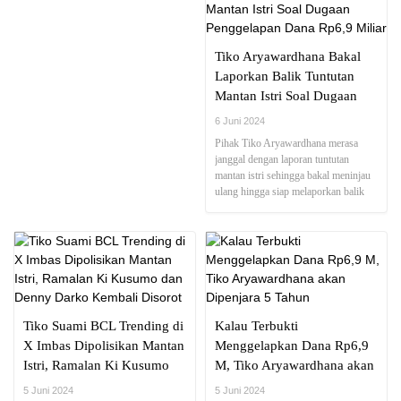
Tiko Aryawardhana Bakal
Laporkan Balik Tuntutan
Mantan Istri Soal Dugaan
Penggelapan Dana Rp6,9
6 Juni 2024
Miliar
Pihak Tiko Aryawardhana merasa
janggal dengan laporan tuntutan
mantan istri sehingga bakal meninjau
ulang hingga siap melaporkan balik
pelapor
Tiko Suami BCL Trending di
Kalau Terbukti
X Imbas Dipolisikan Mantan
Menggelapkan Dana Rp6,9
Istri, Ramalan Ki Kusumo
M, Tiko Aryawardhana akan
dan Denny Darko Kembali
Dipenjara 5 Tahun
5 Juni 2024
5 Juni 2024