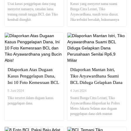
Disorot
Usai kasus penggelapan dana yang
Kasus yang menyeret nama suami
menyeret namanya, ramalan lama
Bunga Citra Lestari, Tiko
tentang rumah tangga BCL dan Tiko
Aryawardhana, masih terus diusut.
kembali diungkit.
Jika terbukti bersalah, hukumannya
cukup berat.
Dilaporkan Atas Dugaan
Dilaporkan Mantan Istri,
Kasus Penggelapan Dana,
Tiko Aryawardhana Suami
Ini 10 Foto Kemesraan BCL
BCL Diduga Gelapkan Dana
dan Tiko Aryawardhana
Perusahaan Senilai Rp6,9
5 Juni 2024
4 Juni 2024
yang Bucin Abis!
Miliar
Tiko terseret dalam dugaan kasus
Suami Bunga Citra Lestari, Tiko
penggelapan dana.
Aryawardhana dilaporkan ke Polres
Metro Jakarta Selatan atas dugaan
penggelapan dana oleh mantan
istrinya, Arina Winarto.