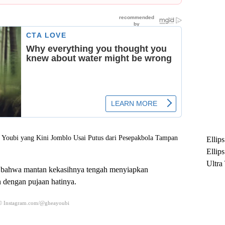
Ellip
Ellip
Ultra
p bahwa mantan kekasihnya tengah menyiapkan
untuk
 dengan pujaan hatinya.
Maksi
Ramb
© Instagram.com/@gheayoubi