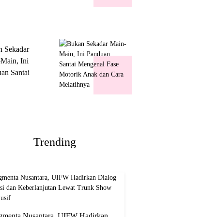
k Show
usif
n Sekadar
Main, Ini
an Santai
nal Fase
ik Anak dan
Melatihnya
Trending
gmenta Nusantara, UIFW Hadirkan