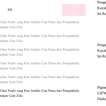
Peng
Kayak
8/8
Ini R
'Ratu
Sukse
Peng
Kayak
Ini R
'Ratu
Sukse
Pigme
UIFW
Dialo
Keber