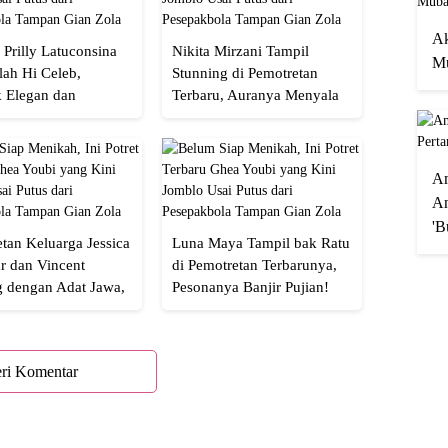
Ak
 Prilly Latuconsina
Nikita Mirzani Tampil
Mu
lah Hi Celeb,
Stunning di Pemotretan
 Elegan dan
Terbaru, Auranya Menyala
an
Banget!
A
An
'B
tan Keluarga Jessica
Luna Maya Tampil bak Ratu
r dan Vincent
di Pemotretan Terbarunya,
g dengan Adat Jawa,
Pesonanya Banjir Pujian!
Semua!
ri Komentar