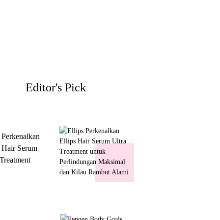
Editor's Pick
s Perkenalkan
s Hair Serum
 Treatment
 Perlindungan
mal dan Kilau
ut Alami