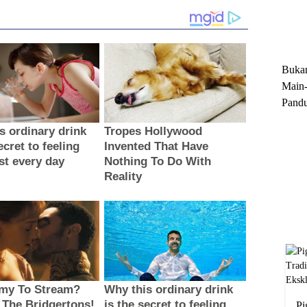
Trun
Ekskl
Buka
Main-
Pandu
Menge
Motor
Cara 
Pi