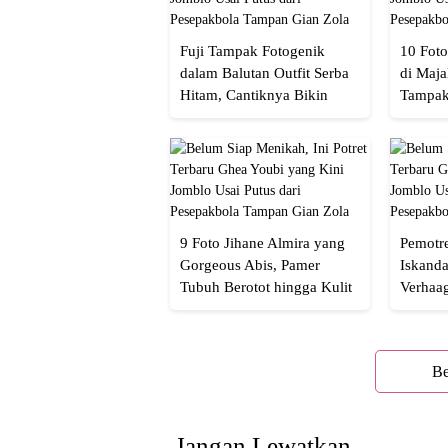
Fuji Tampak Fotogenik
10 Foto
dalam Balutan Outfit Serba
di Maja
Hitam, Cantiknya Bikin
Tampak
Netizen Nyebut!
Menaw
9 Foto Jihane Almira yang
Pemotre
Gorgeous Abis, Pamer
Iskanda
Tubuh Berotot hingga Kulit
Verhaa
yang Glowing Eksotis
Cakep 
Be
Jangan Lewatkan