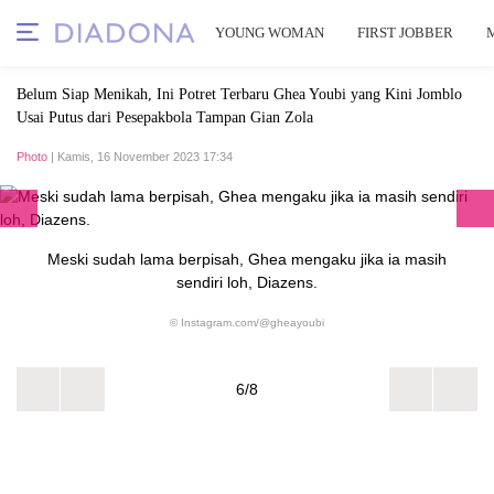
YOUNG WOMAN
FIRST JOBBER
Belum Siap Menikah, Ini Potret Terbaru Ghea Youbi yang Kini Jomblo
Usai Putus dari Pesepakbola Tampan Gian Zola
Photo
| Kamis, 16 November 2023 17:34
Meski sudah lama berpisah, Ghea mengaku jika ia masih
sendiri loh, Diazens.
© Instagram.com/@gheayoubi
6/8