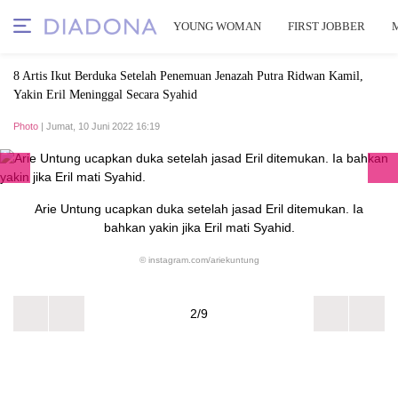
YOUNG WOMAN
FIRST JOBBER
8 Artis Ikut Berduka Setelah Penemuan Jenazah Putra Ridwan Kamil,
Yakin Eril Meninggal Secara Syahid
Photo
| Jumat, 10 Juni 2022 16:19
Arie Untung ucapkan duka setelah jasad Eril ditemukan. Ia
bahkan yakin jika Eril mati Syahid.
© instagram.com/ariekuntung
2/9