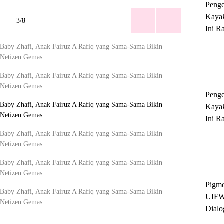
Peng
Kayak
3/8
Ini R
'Ratu
Sukse
Peng
Kayak
Ini R
'Ratu
Sukse
Pigme
UIFW
Dialo
Keber