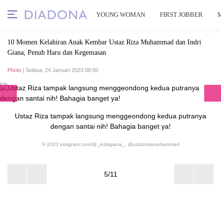
YOUNG WOMAN
FIRST JOBBER
10 Momen Kelahiran Anak Kembar Ustaz Riza Muhammad dan Indri
Giana, Penuh Haru dan Kegemasan
Photo
| Selasa, 24 Januari 2023 08:50
Ustaz Riza tampak langsung menggeondong kedua putranya
dengan santai nih! Bahagia banget ya!
© 2023 instgram.com/@_indrigiana_, @ustdzrizamuhammad
5/11